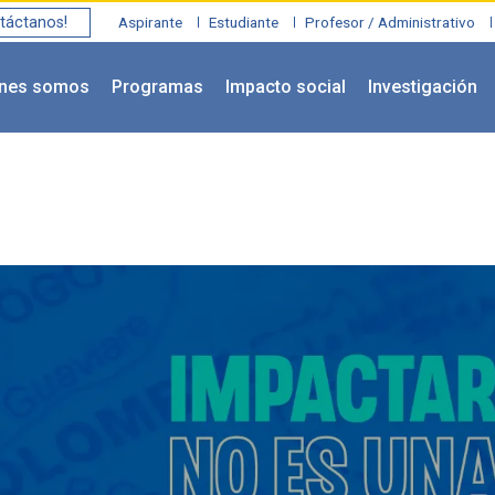
táctanos!
Aspirante
Estudiante
Profesor / Administrativo
énes somos
Programas
Impacto social
Investigación