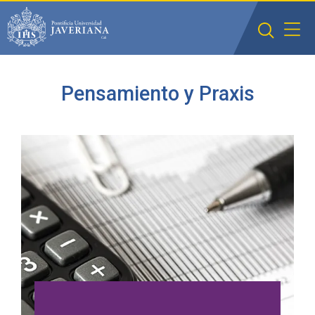
Saltar al contenido principal
Pensamiento y Praxis