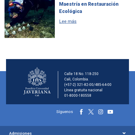
Maestría en Restauración
Ecológica
sobre Maestría en Restaurac
Lee más
Información de la inst
Calle 18 No. 118-250
Cali, Colombia.
(+57-2) 321-82-00/485-64-00
Línea gratuita nacional
01-8000-180558
Información y redes sociales
Síguenos
Menú principal del footer
Admisiones