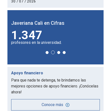
30 / 07 / 2026
Javeriana Cali en Cifras
Javer
1.347
5
profesores en la universidad.
de los
Apoyo financiero
Para que nada te detenga, te brindamos las
mejores opciones de apoyo financiero. ¡Conócelas
ahora!
Conoce más