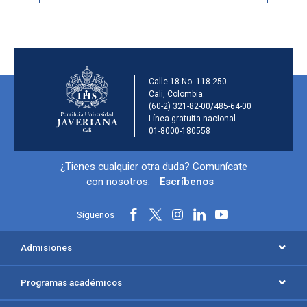
Información de la ins
Calle 18 No. 118-250
Cali, Colombia.
(60-2) 321-82-00/485-64-00
Línea gratuita nacional
01-8000-180558
Información y redes sociales
¿Tienes cualquier otra duda? Comunícate
con nosotros.
Escríbenos
Síguenos
Menú principal del footer
Admisiones
Programas académicos