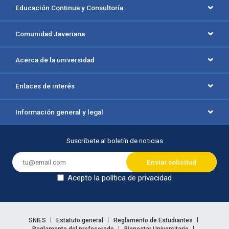
Educación Continua y Consultoría
Comunidad Javeriana
Acerca de la universidad
Enlaces de interés
Información general y legal
Suscríbete al boletín de noticias
Acepto la política de privacidad
Dejar en blanco
Enlaces legales
SNIES
Estatuto general
Reglamento de Estudiantes