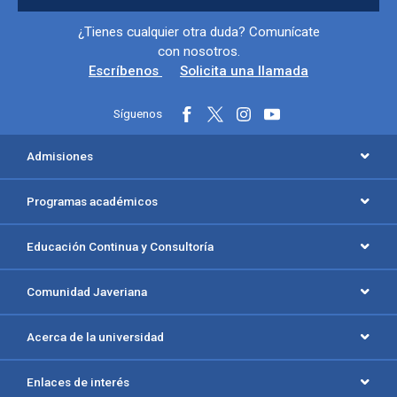
Información y redes sociales
¿Tienes cualquier otra duda? Comunícate
con nosotros.
Escríbenos
Solicita una llamada
Síguenos
Menú principal del footer
Admisiones
Programas académicos
Educación Continua y Consultoría
Comunidad Javeriana
Acerca de la universidad
Enlaces de interés