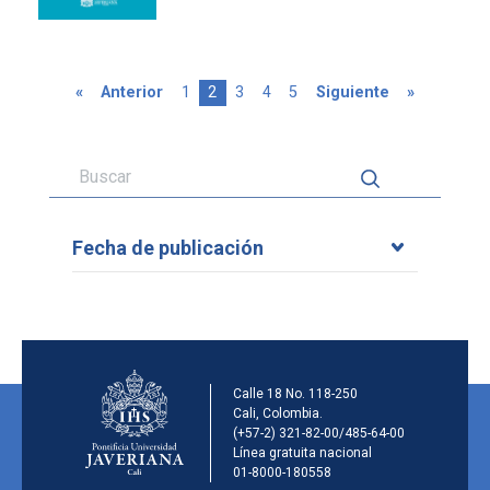
Primera página
Página anterior
Page
Página actual
Page
Page
Page
Siguiente página
Última pág
«
Anterior
1
2
3
4
5
Siguiente
»
Fecha de publicación
Información de la inst
Calle 18 No. 118-250
Cali, Colombia.
(+57-2) 321-82-00/485-64-00
Línea gratuita nacional
01-8000-180558