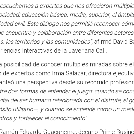
o, escuchamos a expertos que nos ofrecieron múltipl
sociedad: educación básica, media, superior, el ámbi
iedad civil. Este diálogo nos permitió reconocer cóm
e encuentro y colaboración entre diferentes actores
, los territorios y las comunidades”,
afirmó David Ba
iencias Interactivas de la Javeriana Cali.
a posibilidad de conocer múltiples miradas sobre el
de expertos como Irma Salazar, directora ejecutiv
anteó una perspectiva desde su recorrido profesion
ntre dos formas de entender el juego: cuando se conc
l del ser humano relacionada con el disfrute, el goc
pósito utilitario—, y cuando se entiende como un me
tros y fortalecer el conocimiento”.
te Ramón Eduardo Guacaneme, decano Prime Busine