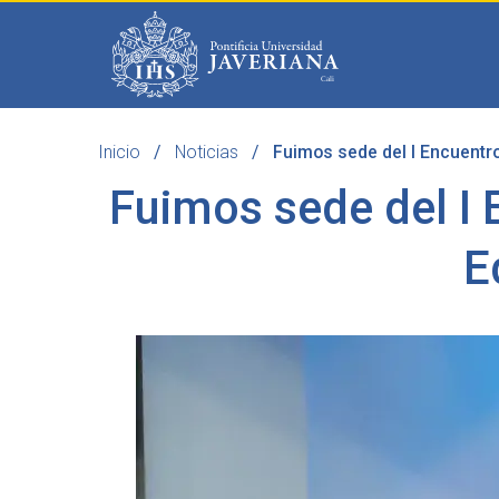
Saltar al contenido principal
Inicio
Noticias
Fuimos sede del I Encuentro
Programas
Becas 
Fuimos sede del I 
E