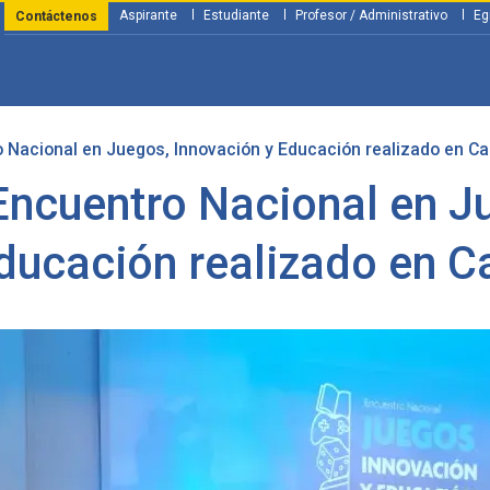
Aspirante
Estudiante
Profesor / Administrativo
Eg
Contáctenos
 Nacional en Juegos, Innovación y Educación realizado en Cal
y Financiación
Servicios
Investigación
Nosotros
Atenció
Encuentro Nacional en J
ducación realizado en Ca