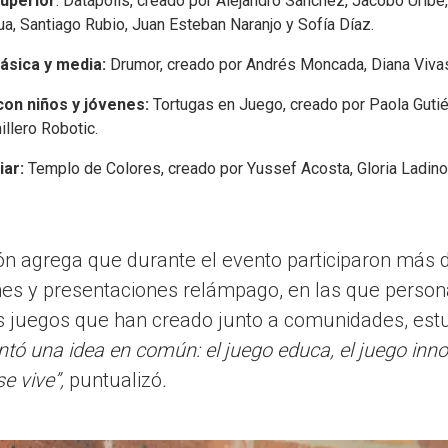
uperior
: Datápolis, creado por Alejandro Sánchez, Jacobo Uribe,
ua, Santiago Rubio, Juan Esteban Naranjo y Sofía Díaz.
ásica y media:
Drumor, creado por Andrés Moncada, Diana Vivas
on niños y jóvenes:
Tortugas en Juego, creado por Paola Gutiér
illero Robotic.
iar:
Templo de Colores, creado por Yussef Acosta, Gloria Ladino
n agrega que durante el evento participaron más d
es y presentaciones relámpago, en las que perso
s juegos que han creado junto a comunidades, estud
tó una idea en común: el juego educa, el juego inno
se vive”,
puntualizó
.