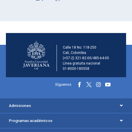
Información de la inst
Calle 18 No. 118-250
Cali, Colombia.
(+57-2) 321-82-00/485-64-00
Línea gratuita nacional
01-8000-180558
Información y redes sociales
Síguenos
Menú principal del footer
Admisiones
Programas académicos