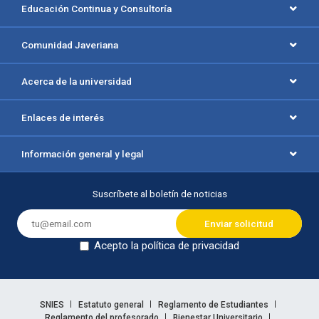
Educación Continua y Consultoría
Comunidad Javeriana
Acerca de la universidad
Enlaces de interés
Información general y legal
Suscríbete al boletín de noticias
Acepto la política de privacidad
Dejar en blanco
Enlaces legales
SNIES
Estatuto general
Reglamento de Estudiantes
Reglamento del profesorado
Bienestar Universitario