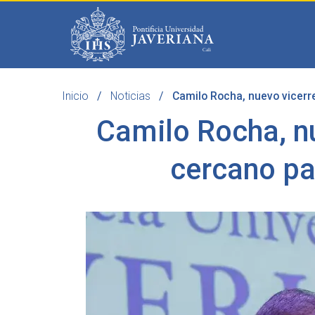
Saltar al contenido principal
Inicio
Noticias
Camilo Rocha, nuevo vicerre
Programas
Becas 
Camilo Rocha, n
cercano pa