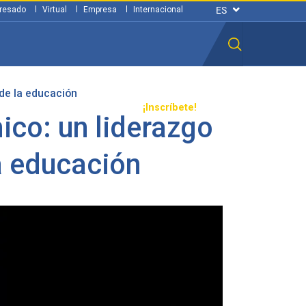
resado
Virtual
Empresa
Internacional
de la educación
n ciudadana
Transparencia
¡Inscríbete!
co: un liderazgo
a educación