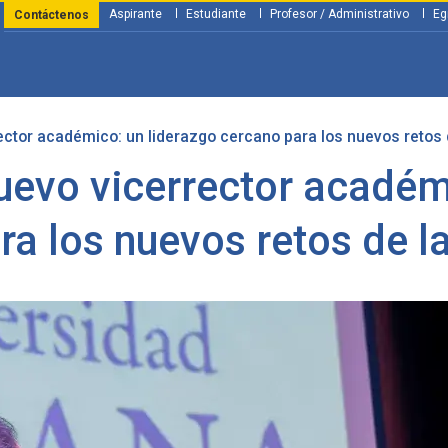
Aspirante
Estudiante
Profesor / Administrativo
Eg
Contáctenos
ctor académico: un liderazgo cercano para los nuevos retos 
y Financiación
Servicios
Investigación
Nosotros
Atenció
uevo vicerrector académi
ra los nuevos retos de l