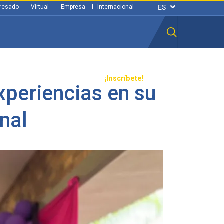
resado
Virtual
Empresa
Internacional
n ciudadana
Transparencia
¡Inscríbete!
periencias en su
nal