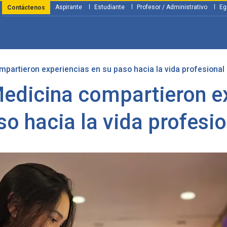
Aspirante
Estudiante
Profesor / Administrativo
Eg
Contáctenos
partieron experiencias en su paso hacia la vida profesional
y Financiación
Servicios
Investigación
Nosotros
Atenció
Medicina compartieron ex
so hacia la vida profesio