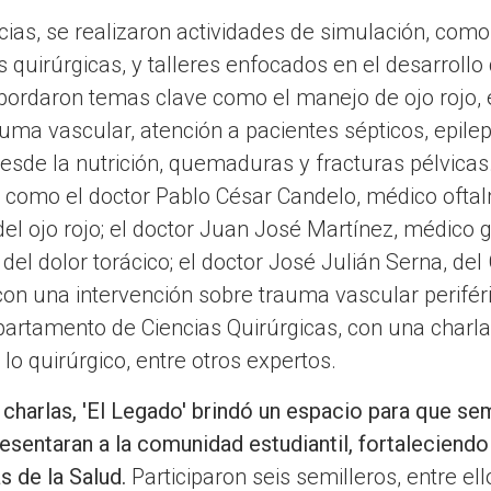
as, se realizaron actividades de simulación, como
s quirúrgicas, y talleres enfocados en el desarroll
abordaron temas clave como el manejo de ojo rojo, 
uma vascular, atención a pacientes sépticos, epileps
desde la nutrición, quemaduras y fracturas pélvicas
s como el doctor
Pablo César Candelo, médico ofta
l ojo rojo; el doctor Juan José Martínez, médico 
el dolor torácico; el doctor
José Julián Serna, del
 con una intervención sobre trauma vascular perifér
partamento de Ciencias Quirúrgicas, con una charla
 y lo quirúrgico, entre otros expertos.
 charlas, 'El Legado' brindó un espacio para que se
esentaran a la comunidad estudiantil, fortaleciendo 
s de la Salud.
Participaron seis semilleros, entre ell