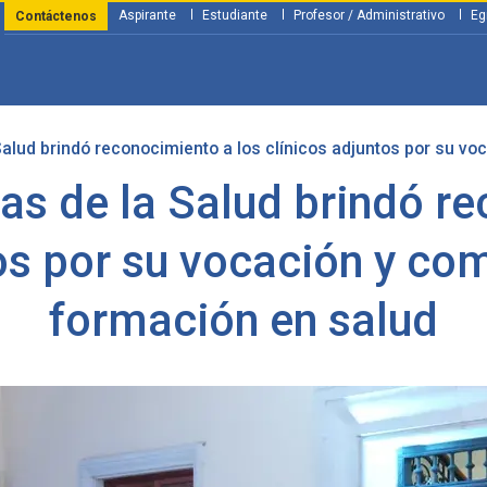
Aspirante
Estudiante
Profesor / Administrativo
Eg
Contáctenos
Salud brindó reconocimiento a los clínicos adjuntos por su v
y Financiación
Servicios
Investigación
Nosotros
Atenció
as de la Salud brindó r
tos por su vocación y co
formación en salud