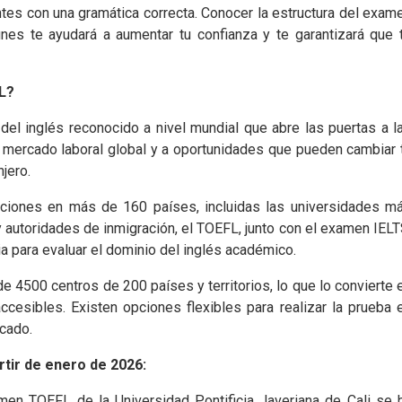
ntes con una gramática correcta. Conocer la estructura del exam
es te ayudará a aumentar tu confianza y te garantizará que 
L?
l inglés reconocido a nivel mundial que abre las puertas a l
 mercado laboral global y a oportunidades que pueden cambiar 
njero.
ciones en más de 160 países, incluidas las universidades m
autoridades de inmigración, el TOEFL, junto con el examen IELT
a para evaluar el dominio del inglés académico.
 4500 centros de 200 países y territorios, lo que lo convierte 
cesibles. Existen opciones flexibles para realizar la prueba 
icado.
tir de enero de 2026:
men TOEFL de la Universidad Pontificia Javeriana de Cali se 