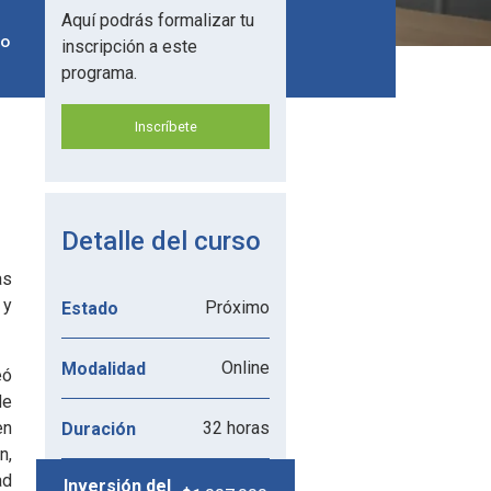
Aquí podrás formalizar tu
do
inscripción a este
programa.
Inscríbete
Detalle del curso
as
 y
Próximo
Estado
Online
Modalidad
eó
de
en
32 horas
Duración
n,
ad
Inversión del