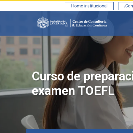
Saltar al contenido principal
Home institucional
¡Con
Curso de preparaci
examen TOEFL