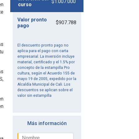
$1.007.000
en
curso
te
Valor pronto
$907.788
pago
as
El descuento pronto pago no
tu
aplica para el pago con carta
empresarial. La inversión incluye
material, certificado y el 1.5% por
concepto de la estampilla Pro
ás
cultura, según el Acuerdo 155 de
S,
mayo 19 de 2005, expedido por la
Alcaldía Municipal de Cali. Los
descuentos se aplican sobre el
valor sin estampilla
en
en
Más información
ha