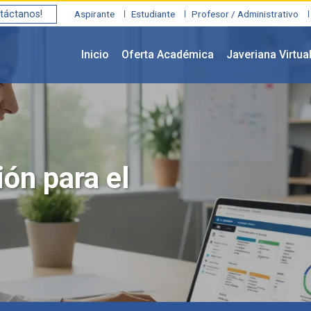
táctanos!
Aspirante
Estudiante
Profesor / Administrativo
Inicio
Oferta Académica
Javeriana Virtua
ón para el