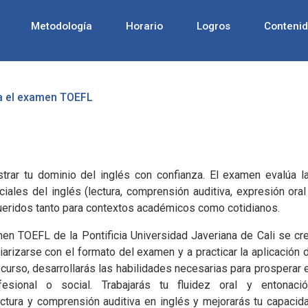
Metodología
Horario
Logros
Conteni
ra el examen TOEFL
ar tu dominio del inglés con confianza. El examen evalúa l
ales del inglés (lectura, comprensión auditiva, expresión oral
queridos tanto para contextos académicos como cotidianos.
men TOEFL de la Pontificia Universidad Javeriana de Cali se cr
iarizarse con el formato del examen y a practicar la aplicación 
 curso, desarrollarás las habilidades necesarias para prosperar 
fesional o social. Trabajarás tu fluidez oral y entonació
ectura y comprensión auditiva en inglés y mejorarás tu capacid