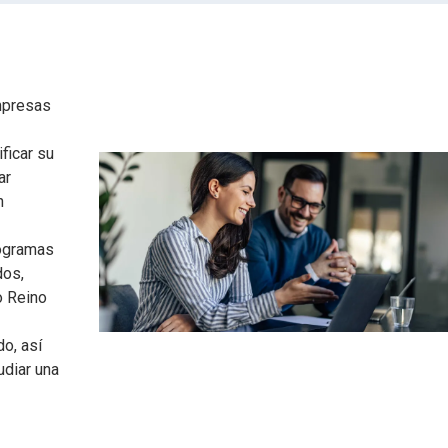
mpresas
ficar su
ar
n
rogramas
dos,
o Reino
o, así
udiar una