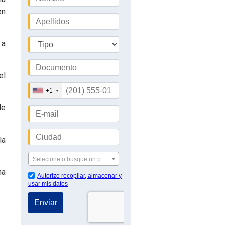
en
 a
el
de
la
na