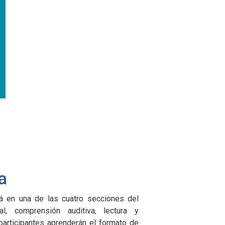
las pruebas de Cambridge, ha preparado a 
estudiantes para el examen TOEFL, y les 
a perfeccionar su redacción académ
facilitadora de mindfulness, introduce ej
mindfulness en el aula para mejorar la ca
escucha, la fluidez oral y la comunicación a
a
á en una de las cuatro secciones del
l, comprensión auditiva, lectura y
 participantes aprenderán el formato de