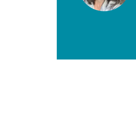
ambridge, ha preparado a cientos de
a el examen TOEFL, y les ha ayudado
r su redacción académica. Como
mindfulness, introduce ejercicios de
l aula para mejorar la capacidad de
ez oral y la comunicación auténtica.