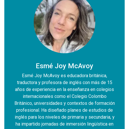
Esmé Joy McAvoy
a,
Esmé Joy McAvoy es educadora británica,
E
de 15
traductora y profesora de inglés con más de 15
trad
legios
años de experiencia en la enseñanza en colegios
años 
bo
internacionales como el Colegio Colombo
i
mación
Británico, universidades y contextos de formación
Britá
os de
profesional. Ha diseñado planes de estudios de
prof
ria, y
inglés para los niveles de primaria y secundaria, y
inglé
ica en
ha impartido jornadas de inmersión lingüística en
ha im