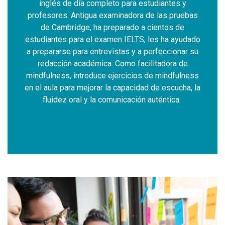
 y
inglés de día completo para estudiantes y
i
uebas
profesores. Antigua examinadora de las pruebas
prof
de
de Cambridge, ha preparado a cientos de
d
yudado
estudiantes para el examen IELTS, les ha ayudado
estud
nar su
a prepararse para entrevistas y a perfeccionar su
a pre
 de
redacción académica. Como facilitadora de
re
ulness
mindfulness, introduce ejercicios de mindfulness
mindf
ha, la
en el aula para mejorar la capacidad de escucha, la
en el
.
fluidez oral y la comunicación auténtica.