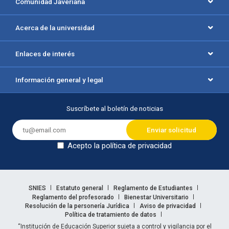
Comunidad Javeriana
Acerca de la universidad
Enlaces de interés
Información general y legal
Suscríbete al boletín de noticias
Acepto la política de privacidad
Dejar en blanco
Enlaces legales
SNIES
Estatuto general
Reglamento de Estudiantes
Reglamento del profesorado
Bienestar Universitario
Resolución de la personería Jurídica
Aviso de privacidad
Política de tratamiento de datos
Información legal
“Institución de Educación Superior sujeta a control y vigilancia por el