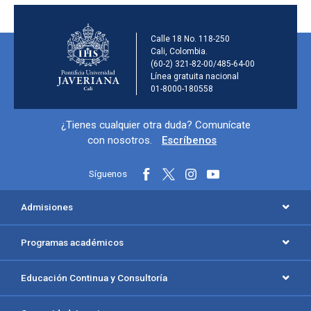
Información de la ins
Calle 18 No. 118-250
Cali, Colombia.
(60-2) 321-82-00/485-64-00
Línea gratuita nacional
01-8000-180558
Información y redes sociales
¿Tienes cualquier otra duda? Comunícate
con nosotros.
Escríbenos
Síguenos
Menú principal del footer
Admisiones
Programas académicos
Educación Continua y Consultoría