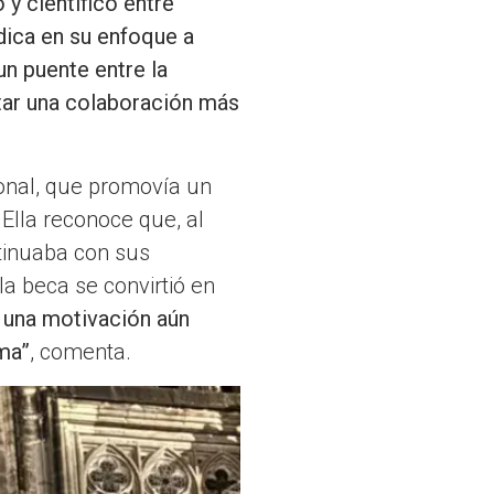
y científico entre
dica en su enfoque a
un puente entre la
ntar una colaboración más
ional, que promovía un
Ella reconoce que, al
ntinuaba con sus
a beca se convirtió en
n una motivación aún
ma”
, comenta.