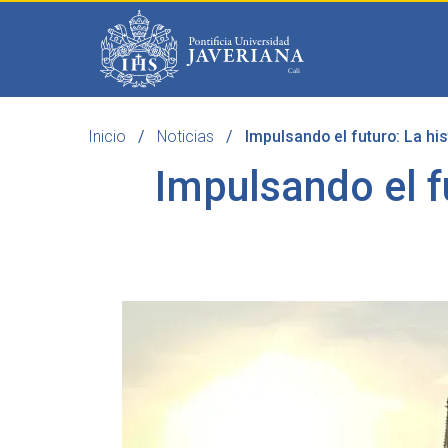
Saltar al contenido principal
Inicio
Noticias
Impulsando el futuro: La hi
Programas
Becas 
Impulsando el fu