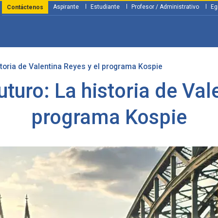
Aspirante
Estudiante
Profesor / Administrativo
Eg
Contáctenos
storia de Valentina Reyes y el programa Kospie
y Financiación
Servicios
Investigación
Nosotros
Atenció
turo: La historia de Val
programa Kospie