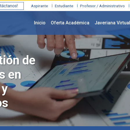
táctanos!
Aspirante
Estudiante
Profesor / Administrativo
Inicio
Oferta Académica
Javeriana Virtua
tión de
s en
 y
os