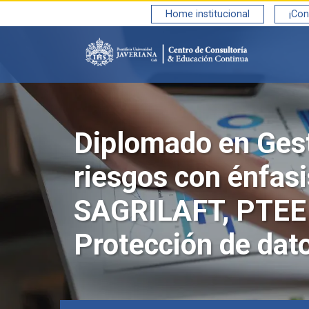
Saltar al contenido principal
Home institucional
¡Con
Diplomado en Ges
riesgos con énfasi
SAGRILAFT, PTEE
Protección de dat