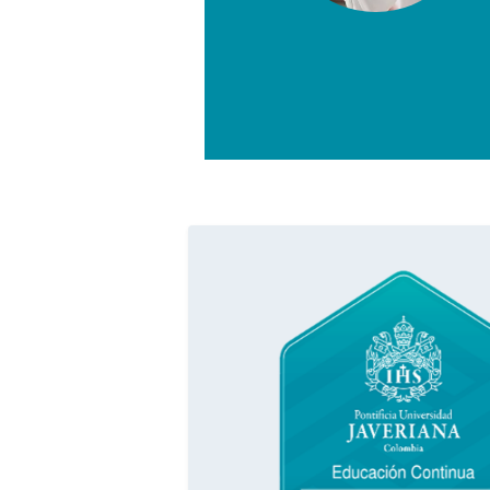
ltor en prevención de Lavado de
amiento del terrorismo, y ha
amas de capacitación para equipos de
ales de cumplimiento.