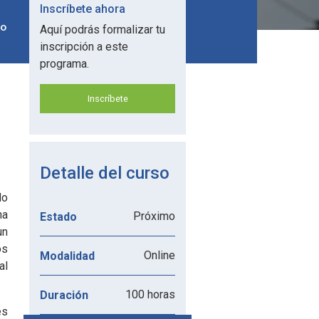
Inscríbete ahora
do
Aquí podrás formalizar tu
inscripción a este
programa.
Inscríbete
Detalle del curso
do
na
Próximo
Estado
un
os
Online
Modalidad
al
100 horas
Duración
es