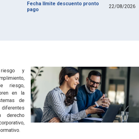
Fecha límite descuento pronto
22/08/2026
pago
riesgo y
plimiento,
de riesgo,
oren en la
stemas de
ferentes
en derecho
porativo,
ormativo.