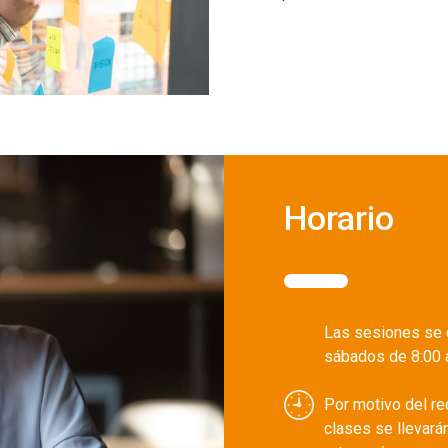
Horario
Las sesiones se d
sábados de 8:00 a
Por motivo del re
clases se llevará