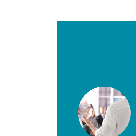
son López Gutiérrez
sgrado en Gestión de Riesgos en la
cios EALDE, profesional en
a y Finanzas Internacionales de la
I. Certificaciones como Auditor
Auditor HSEQ. Con más de 9 años de
ditoría interna para sectores
 solidario, ha liderado evaluaciones
e y sistemas de administración de
T, SARL, SARM, SARO, SARC).