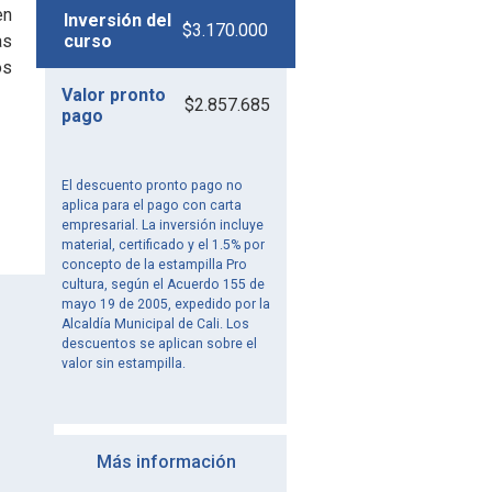
en
Inversión del
$3.170.000
as
curso
os
Valor pronto
$2.857.685
pago
El descuento pronto pago no
aplica para el pago con carta
empresarial. La inversión incluye
material, certificado y el 1.5% por
concepto de la estampilla Pro
cultura, según el Acuerdo 155 de
mayo 19 de 2005, expedido por la
Alcaldía Municipal de Cali. Los
descuentos se aplican sobre el
valor sin estampilla.
Más información