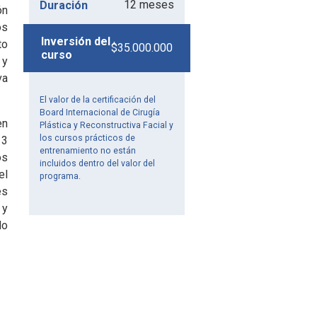
12 meses
Duración
ón
os
Inversión del
to
$35.000.000
curso
 y
va
El valor de la certificación del
Board Internacional de Cirugía
en
Plástica y Reconstructiva Facial y
los cursos prácticos de
 3
entrenamiento no están
os
incluidos dentro del valor del
el
programa.
es
 y
do