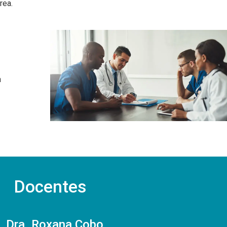
rea.
a
Docentes
Dra. Roxana Cobo