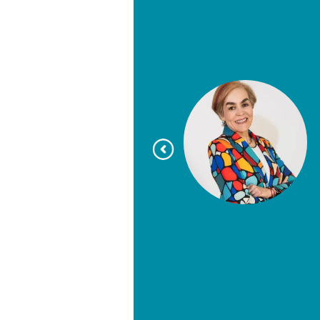
no de la Pontificia Universidad
ado en el Hospital Universitario San
ólogo con experiencia en cirugía
tica nasal, cirugía plástica facial y
onquido. Ha realizado entrenamiento
ciones académicas en instituciones
s como Massachusetts Eye and Ear
ard Medical School, Cleveland Clinic
ersidad de Saint Louis.
dios de posgrado en Administración
ayectoria como docente universitario
cios clínicos. Es miembro activo de
científicas nacionales en
ía, rinología y cirugía plástica facial.
y codirector de The Face and Nose