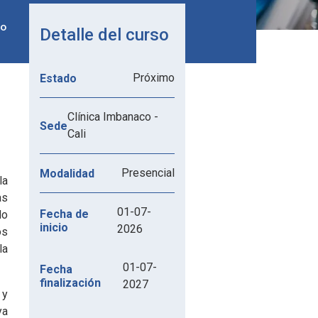
do
Detalle del curso
Próximo
Estado
Clínica Imbanaco -
Sede
Cali
Presencial
Modalidad
la
as
01-07-
Fecha de
do
inicio
2026
os
la
01-07-
Fecha
finalización
2027
 y
ya