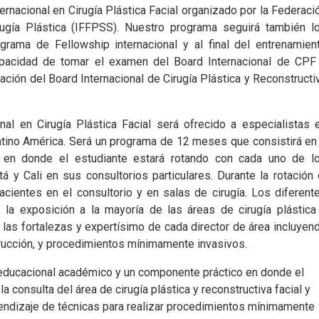
ernacional en Cirugía Plástica Facial organizado por la Federaci
ugía Plástica (IFFPSS). Nuestro programa seguirá también l
grama de Fellowship internacional y al final del entrenamien
apacidad de tomar el examen del Board Internacional de CPF
cación del Board Internacional de Cirugía Plástica y Reconstructi
al en Cirugía Plástica Facial será ofrecido a especialistas 
Latino América. Será un programa de 12 meses que consistirá en
en donde el estudiante estará rotando con cada uno de l
 y Cali en sus consultorios particulares. Durante la rotación 
acientes en el consultorio y en salas de cirugía. Los diferent
 la exposición a la mayoría de las áreas de cirugía plástica
 las fortalezas y expertísimo de cada director de área incluyen
rucción, y procedimientos mínimamente invasivos.
educacional académico y un componente práctico en donde el
a consulta del área de cirugía plástica y reconstructiva facial y
rendizaje de técnicas para realizar procedimientos mínimamente