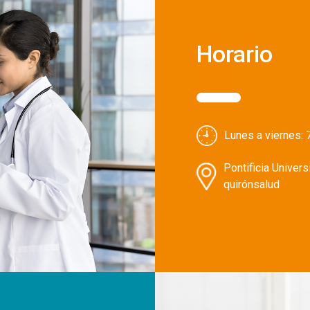
Horario
Lunes a viernes:
Pontificia Univer
quirónsalud