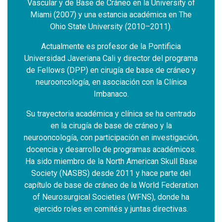
ity of
Vascular y de Base de Cráneo en la University of
Vascu
 The
Miami (2007) y una estancia académica en The
Mia
Ohio State University (2010–2011).
a
Actualmente es profesor de la Pontificia
ograma
Universidad Javeriana Cali y director del programa
Unive
áneo y
de Fellows (DPP) en cirugía de base de cráneo y
de Fe
ica
neurooncología, en asociación con la Clínica
ne
Imbanaco.
ntrado
Su trayectoria académica y clínica se ha centrado
Su tr
en la cirugía de base de cráneo y la
gación,
neurooncología, con participación en investigación,
neuroo
micos.
docencia y desarrollo de programas académicos.
docen
l Base
Ha sido miembro de la North American Skull Base
Ha si
 del
Society (NASBS) desde 2011 y hace parte del
Soc
ration
capítulo de base de cráneo de la World Federation
capít
e ha
of Neurosurgical Societies (WFNS), donde ha
of 
vas.
ejercido roles en comités y juntas directivas.
eje