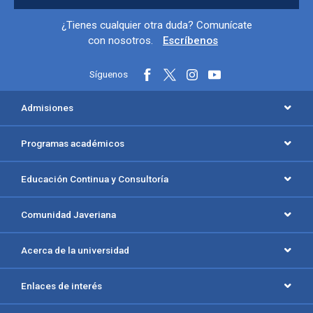
Información y redes sociales
¿Tienes cualquier otra duda? Comunícate
con nosotros.
Escríbenos
Síguenos
Menú principal del footer
Admisiones
Programas académicos
Educación Continua y Consultoría
Comunidad Javeriana
Acerca de la universidad
Enlaces de interés