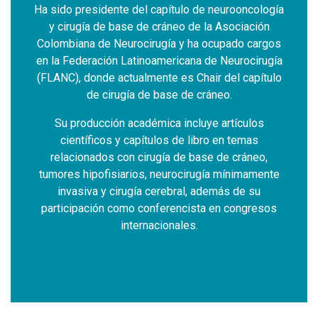
ología
Ha sido presidente del capítulo de neurooncología
Ha si
ción
y cirugía de base de cráneo de la Asociación
y c
cargos
Colombiana de Neurocirugía y ha ocupado cargos
Colom
irugía
en la Federación Latinoamericana de Neurocirugía
en la
pítulo
(FLANC), donde actualmente es Chair del capítulo
(FLAN
de cirugía de base de cráneo.
os
Su producción académica incluye artículos
S
s
científicos y capítulos de libro en temas
eo,
relacionados con cirugía de base de cráneo,
re
mente
tumores hipofisiarios, neurocirugía mínimamente
tumo
su
invasiva y cirugía cerebral, además de su
i
resos
participación como conferencista en congresos
part
internacionales.