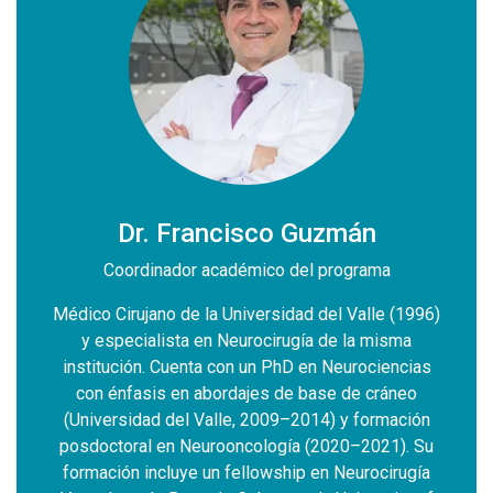
Dr. Francisco Guzmán
Coordinador académico del programa
(1996)
Médico Cirujano de la Universidad del Valle (1996)
Médic
sma
y especialista en Neurocirugía de la misma
y 
ncias
institución. Cuenta con un PhD en Neurociencias
inst
neo
con énfasis en abordajes de base de cráneo
co
ación
(Universidad del Valle, 2009–2014) y formación
(Uni
). Su
posdoctoral en Neurooncología (2020–2021). Su
posd
rugía
formación incluye un fellowship en Neurocirugía
form