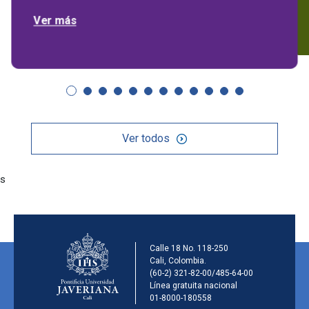
Ver más
Ver todos
s
Información de la ins
Calle 18 No. 118-250
Cali, Colombia.
(60-2) 321-82-00/485-64-00
Línea gratuita nacional
01-8000-180558