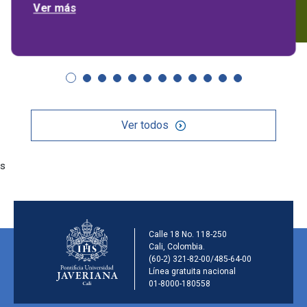
Ver más
Ver todos
s
Información de la ins
Calle 18 No. 118-250
Cali, Colombia.
(60-2) 321-82-00/485-64-00
Línea gratuita nacional
01-8000-180558