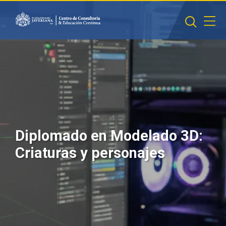
Saltar al contenido principal
Diplomado en Modelado 3D:
Criaturas y personajes