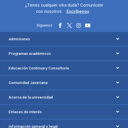
Información y redes sociales
¿Tienes cualquier otra duda? Comunícate
con nosotros.
Escríbenos
Síguenos
Menú principal del footer
Admisiones
Programas académicos
Educación Continua y Consultoría
Comunidad Javeriana
Acerca de la universidad
Enlaces de interés
Información general y legal