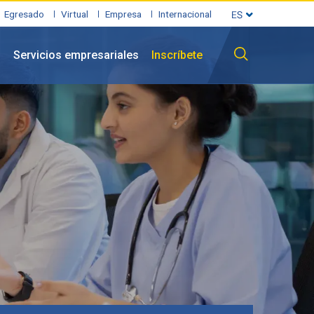
Egresado
Virtual
Empresa
Internacional
l
Servicios empresariales
Inscríbete