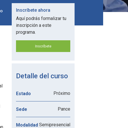
Inscríbete ahora
do
Aquí podrás formalizar tu
inscripción a este
programa.
Inscríbete
Detalle del curso
al
Próximo
Estado
l
Pance
Sede
Semipresencial
Modalidad
an