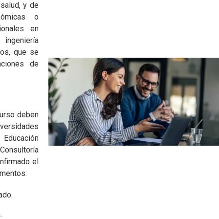
salud, y de
nómicas o
ionales en
 ingeniería
llos, que se
aciones de
curso deben
iversidades
 Educación
 Consultoría
nfirmado el
umentos:
ado.
.