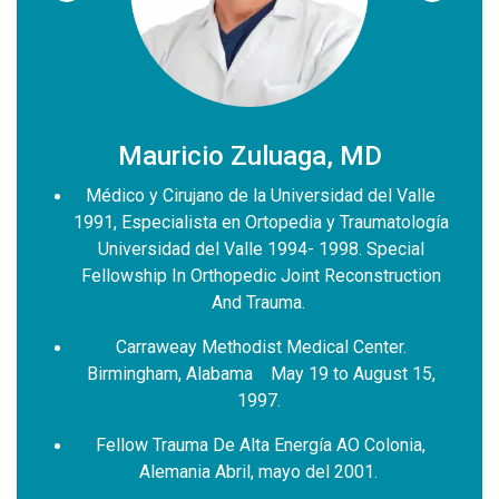
Mauricio Zuluaga, MD
Médico y Cirujano de la Universidad del Valle
1991, Especialista en Ortopedia y Traumatología
 San
Universidad del Valle 1994- 1998. Special
Esp
Fellowship In Orthopedic Joint Reconstruction
Hos
And Trauma.
sidad
Carraweay Methodist Medical Center.
Birmingham, Alabama May 19 to August 15,
óseo,
1997.
 2024.
Fellow Trauma De Alta Energía AO Colonia,
Alemania Abril, mayo del 2001.