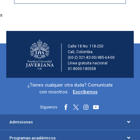
s
Información de la ins
Calle 18 No. 118-250
Cali, Colombia.
(60-2) 321-82-00/485-64-00
Línea gratuita nacional
01-8000-180558
Información y redes sociales
¿Tienes cualquier otra duda? Comunícate
con nosotros.
Escríbenos
Síguenos
Menú principal del footer
Admisiones
Programas académicos