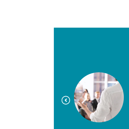
o Portela
te de la Universidad Estatal de Sao
inculado a las Selecciones Colombia
SUB-17, SUB-20 y SUB-23 entre 1994
e varios equipos profesionales de
na de Futbol y actualmente Jefe del
ico del Deportivo Cali.