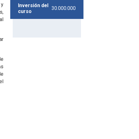
 y
Inversión del
30.000.000
curso
s,
al
ar
de
as
de
el