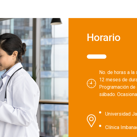
Horario
No. de horas a la
12 meses de dura
Programación de 
sábado. Ocasional
Universidad Jav
Clínica Imban