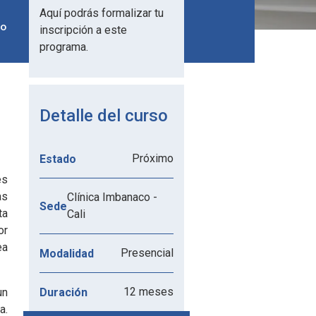
Aquí podrás formalizar tu
do
inscripción a este
programa.
Detalle del curso
Próximo
Estado
es
as
Clínica Imbanaco -
Sede
ta
Cali
or
ea
Presencial
Modalidad
12 meses
Duración
un
a.