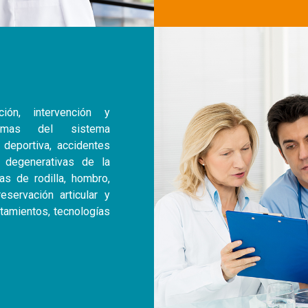
ión, intervención y
aumas del sistema
 deportiva, accidentes
 degenerativas de la
as de rodilla, hombro,
eservación articular y
atamientos, tecnologías