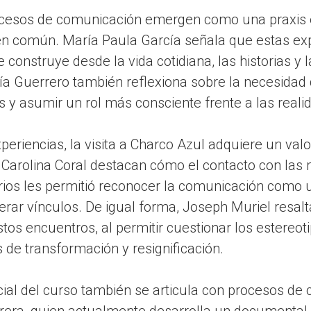
rocesos de comunicación emergen como una praxis é
en común. María Paula García señala que estas exp
construye desde la vida cotidiana, las historias y 
a Guerrero también reflexiona sobre la necesidad d
 y asumir un rol más consciente frente a las reali
eriencias, la visita a Charco Azul adquiere un valo
Carolina Coral destacan cómo el contacto con las 
rios les permitió reconocer la comunicación como 
nerar vínculos. De igual forma, Joseph Muriel resal
stos encuentros, al permitir cuestionar los estereot
 de transformación y resignificación.
al del curso también se articula con procesos de c
rera, quien actualmente desarrolla un documental 