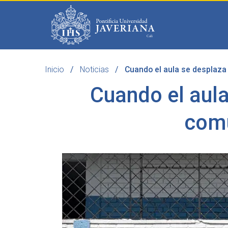
Saltar al contenido principal
Inicio
Noticias
Cuando el aula se desplaza a
Programas
Becas 
Cuando el aula
comu