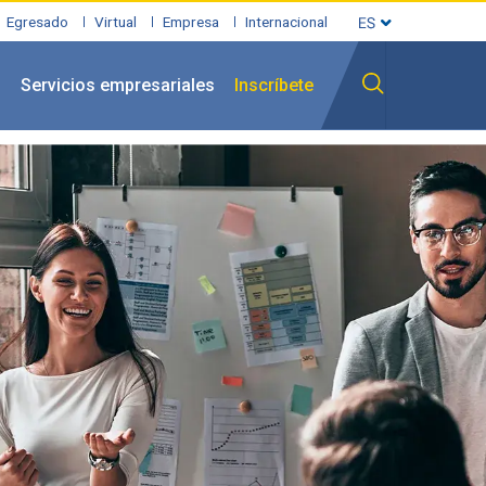
Egresado
Virtual
Empresa
Internacional
l
Servicios empresariales
Inscríbete