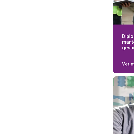
Dipl
mant
gesti
Ver 