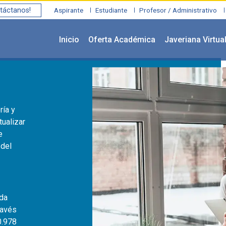
táctanos!
Aspirante
Estudiante
Profesor / Administrativo
Inicio
Oferta Académica
Javeriana Virtua
ría y
tualizar
e
 del
ada
ravés
0.978