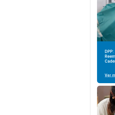
DPP: 
Reemp
Cader
Ver 