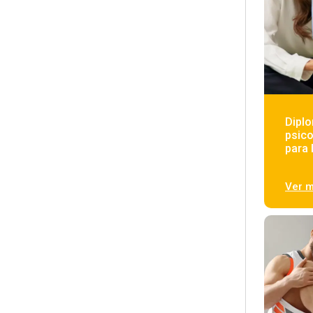
Diplo
psico
para 
Ver 