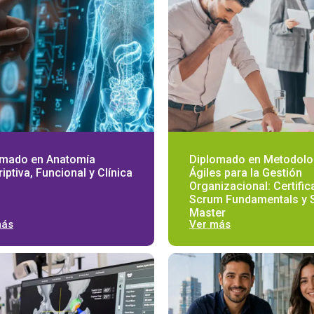
omado en Anatomía
Diplomado en Metodolo
iptiva, Funcional y Clínica
Ágiles para la Gestión
Organizacional: Certific
Scrum Fundamentals y 
Master
más
Ver más