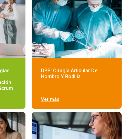
gías
DPP: Cirugía Articular De
Hombro Y Rodilla
ación
Scrum
Ver más