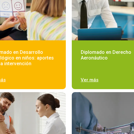
mado en Desarrollo
Diplomado en Derecho
lógico en niños: aportes
Aeronáutico
la intervención
más
Ver más