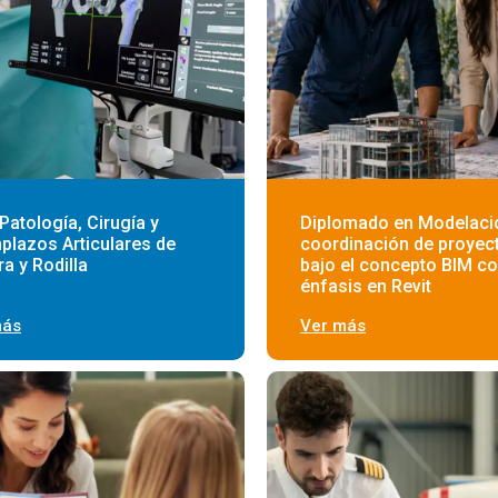
Patología, Cirugía y
Diplomado en Modelaci
lazos Articulares de
coordinación de proyec
a y Rodilla
bajo el concepto BIM c
énfasis en Revit
más
Ver más