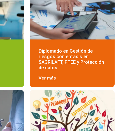
Diplomado en Gestión de
riesgos con énfasis en
SAGRILAFT, PTEE y Protección
de datos
Ver más