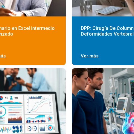
ario en Excel intermedio
DPP: Cirugía De Column
anzado
Deformidades Vertebra
más
Ver más