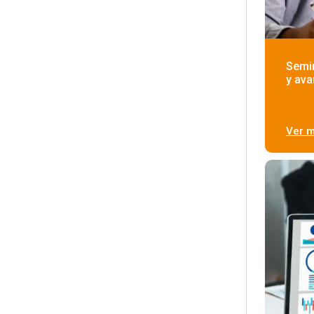
Semin
y av
Ver 