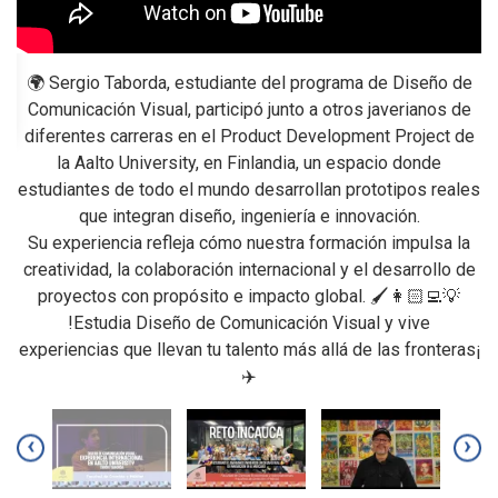
🌍 Sergio Taborda, estudiante del programa de Diseño de
Comunicación Visual, participó junto a otros javerianos de
diferentes carreras en el Product Development Project de
p
la Aalto University, en Finlandia, un espacio donde
estudiantes de todo el mundo desarrollan prototipos reales
U
ce
que integran diseño, ingeniería e innovación.
c
os
Su experiencia refleja cómo nuestra formación impulsa la
s
creatividad, la colaboración internacional y el desarrollo de
proyectos con propósito e impacto global. 🖌️👩🏻‍💻💡
al
!Estudia Diseño de Comunicación Visual y vive
s
experiencias que llevan tu talento más allá de las fronteras¡
í
✈️
id,
a
‹
›
.