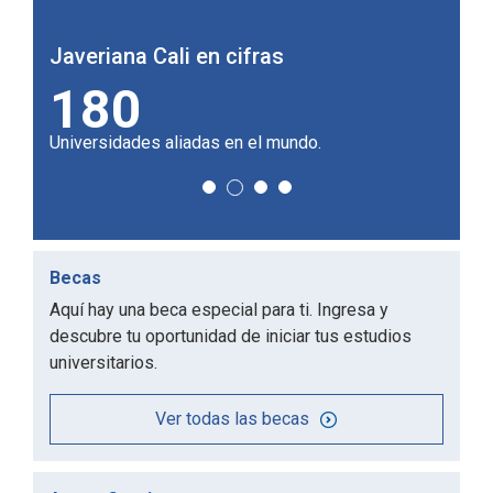
Javeriana Cali en cifras
Javer
24,4 m2
1
de campus por estudiante.
profes
Becas
Aquí hay una beca especial para ti. Ingresa y
descubre tu oportunidad de iniciar tus estudios
universitarios.
Ver todas las becas