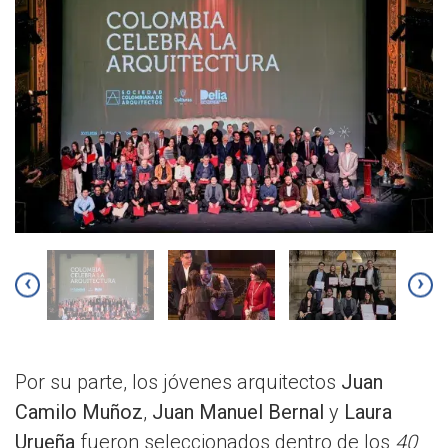
‹
›
Por su parte, los jóvenes arquitectos
Juan
Camilo Muñoz
,
Juan Manuel Bernal
y
Laura
Urueña
fueron seleccionados dentro de los
40