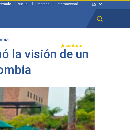
resado
Virtual
Empresa
Internacional
mbia
n ciudadana
Transparencia
¡Inscríbete!
 la visión de un
lombia