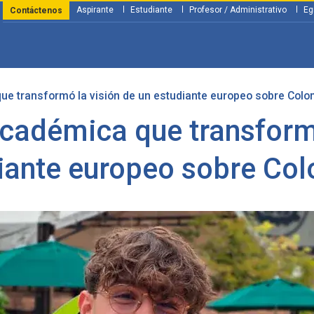
Aspirante
Estudiante
Profesor / Administrativo
Eg
Contáctenos
ue transformó la visión de un estudiante europeo sobre Colo
y Financiación
Servicios
Investigación
Nosotros
Atenció
académica que transformó
iante europeo sobre Co