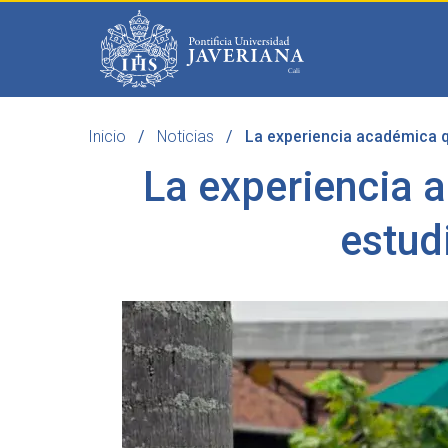
Saltar al contenido principal
Inicio
Noticias
La experiencia académica q
Programas
Becas 
La experiencia 
estud