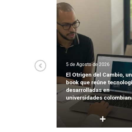
de 2026
5 de Agosto de 2026
va culmina el
Expansión con
El Otrigen del Cambio, un
endimientos
book que reúne tecnolog
s para crecer y
desarrolladas en
ersión
universidades colombian