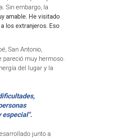
a. Sin embargo, la
uy amable. He visitado
a los extranjeros. Eso
oé, San Antonio,
me pareció muy hermoso.
nergía del lugar y la
ificultades,
 personas
 especial".
esarrollado junto a