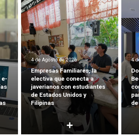
4 de Agosto de 2026
4 d
Empresas Familiares, la
Do
 e-
electiva que conecta a
Be
ías
javerianos con estudiantes
co
de Estados Unidos y
pa
as
Filipinas
de