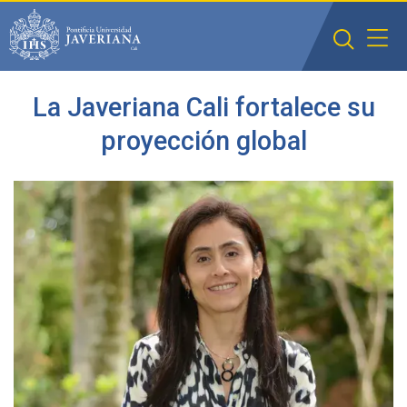
Saltar al contenido principal
La Javeriana Cali fortalece su
proyección global