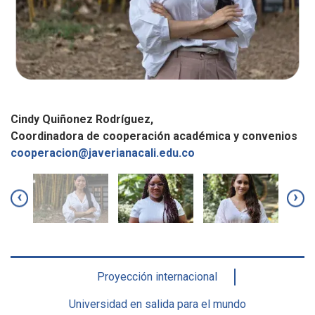
Cindy Quiñonez Rodríguez,
A
Coordinadora de cooperación académica y convenios
M
cooperacion@javerianacali.edu.co
m
‹
›
Proyección internacional
Universidad en salida para el mundo