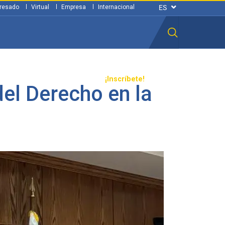
resado
Virtual
Empresa
Internacional
n ciudadana
Transparencia
¡Inscríbete!
el Derecho en la