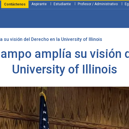
Aspirante
Estudiante
Profesor / Administrativo
Eg
Contáctenos
u visión del Derecho en la University of Illinois
y Financiación
Servicios
Investigación
Nosotros
Atenció
ampo amplía su visión d
University of Illinois