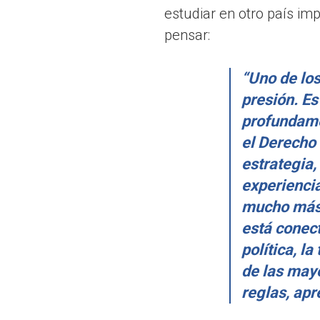
estudiar en otro país im
pensar:
“Uno de lo
presión. Es
profundamen
el Derecho
estrategia,
experienci
mucho más 
está conect
política, l
de las may
reglas, ap