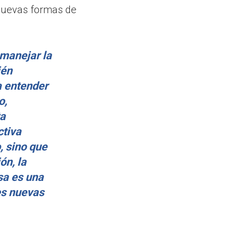
 nuevas formas de
 manejar la
ién
a entender
o,
ta
ctiva
, sino que
ón, la
esa es una
es nuevas