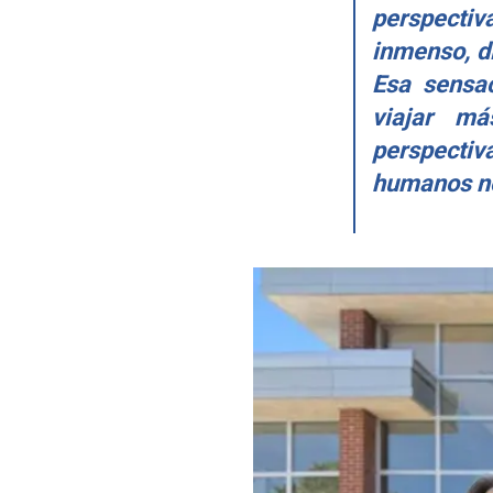
perspecti
inmenso, di
Esa sensac
viajar m
perspectiv
humanos n