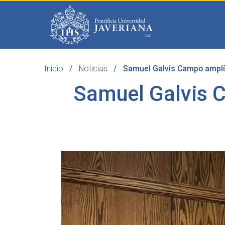
Saltar al contenido principal
Inicio
Noticias
Samuel Galvis Campo amplía s
Programas
Becas 
Samuel Galvis C