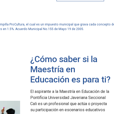
ampilla ProCultura, el cual es un impuesto municipal que grava cada concepto d
os en 1.5%. Acuerdo Municipal No.155 de Mayo 19 de 2005.
¿Cómo saber si la
Maestría en
na Cali en
Javeriana Cali en
Javeriana Cali
Educación es para ti?
cifras
Cifras
0
14
1.347
El aspirante a la Maestría en Educación de la
Pontificia Universidad Javeriana Seccional
ades aliadas en
posgrados tiene la
profesores en la
Cali es un profesional que actúa o proyecta
.
Facultad de Humanidades
universidad.
su participación en escenarios educativos