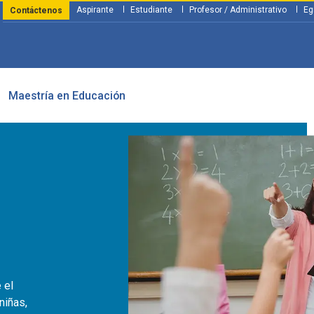
Aspirante
Estudiante
Profesor / Administrativo
Eg
Contáctenos
Maestría en Educación
y Financiación
Servicios
Investigación
Nosotros
Atenció
 el
niñas,