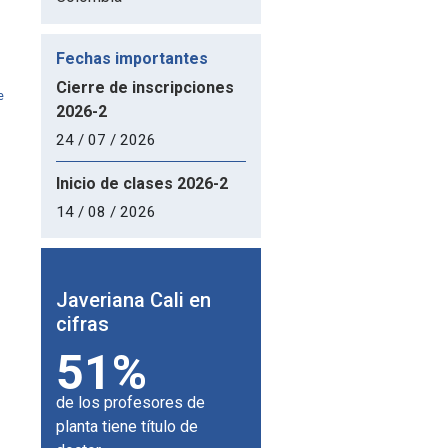
Fechas importantes
Cierre de inscripciones
e
2026-2
24 / 07 / 2026
Inicio de clases 2026-2
14 / 08 / 2026
 en
Javeriana Cali en
Javeriana Cali en
J
cifras
cifras
c
51%
180
de los profesores de
universidades aliadas en
p
planta tiene título de
el mundo.
F