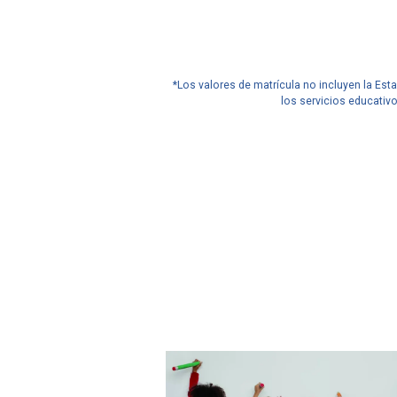
*Los valores de matrícula no incluyen la Est
los servicios educativ
Javeriana Cali en
Javeria
cifras
cifras
51%
18
de los profesores de
universid
planta tiene título de
el mundo