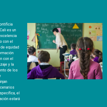
ntificia
Cali es un
excelencia
o con el
s de equidad
formación
n con el
zaje y la
nto de los
y
injan
scenarios
pecífica, el
ación estará