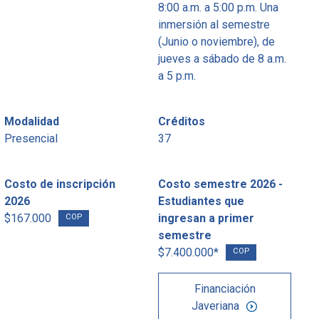
8:00 a.m. a 5:00 p.m. Una
inmersión al semestre
(Junio o noviembre), de
jueves a sábado de 8 a.m.
a 5 p.m.
Modalidad
Créditos
Presencial
37
Costo de inscripción
Costo semestre 2026 -
2026
Estudiantes que
$167.000
ingresan a primer
COP
semestre
$7.400.000*
COP
Financiación
Javeriana