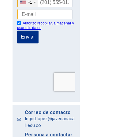
Correo de contacto
Ingrid.lopez@javerianaca
li.edu.co
Persona a contactar