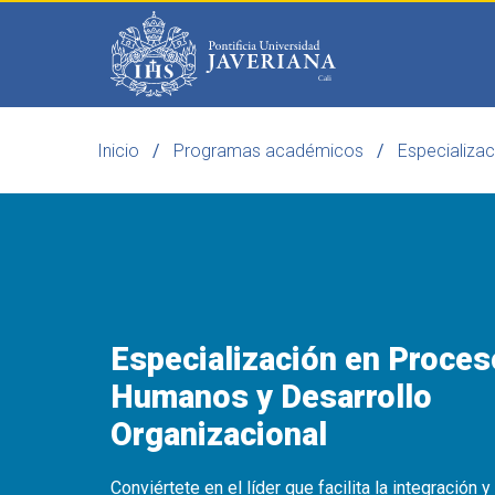
Saltar al contenido principal
Inicio
Programas académicos
Especializa
Programas
Becas 
Especialización en Proce
Humanos y Desarrollo
Organizacional
Conviértete en el líder que facilita la integración y