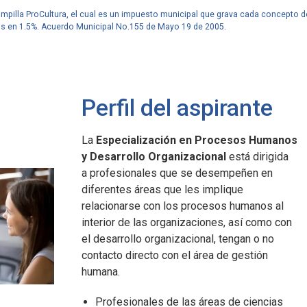
tampilla ProCultura, el cual es un impuesto municipal que grava cada concepto d
os en 1.5%. Acuerdo Municipal No.155 de Mayo 19 de 2005.
Perfil del aspirante
La
Especialización en Procesos Humanos
na Cali en
Javeriana Cali en
Javeriana Cali
y Desarrollo Organizacional
está dirigida
cifras
Cifras
a profesionales que se desempeñen en
diferentes áreas que les implique
0
14
1.347
relacionarse con los procesos humanos al
interior de las organizaciones, así como con
ades aliadas en
posgrados tiene la
profesores en la
el desarrollo organizacional, tengan o no
.
Facultad de Humanidades
universidad.
contacto directo con el área de gestión
y Ciencias Sociales.
humana.
Profesionales de las áreas de ciencias