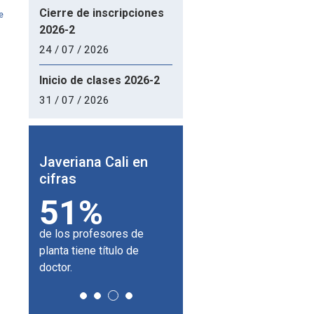
Cierre de inscripciones
e
2026-2
24 / 07 / 2026
Inicio de clases 2026-2
31 / 07 / 2026
 en
Javeriana Cali en
Javeriana Cali en
J
cifras
cifras
c
51%
180
de los profesores de
universidades aliadas en
p
planta tiene título de
el mundo.
F
doctor.
y