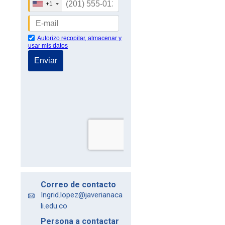
Correo de contacto
Ingrid.lopez@javerianaca
li.edu.co
Persona a contactar