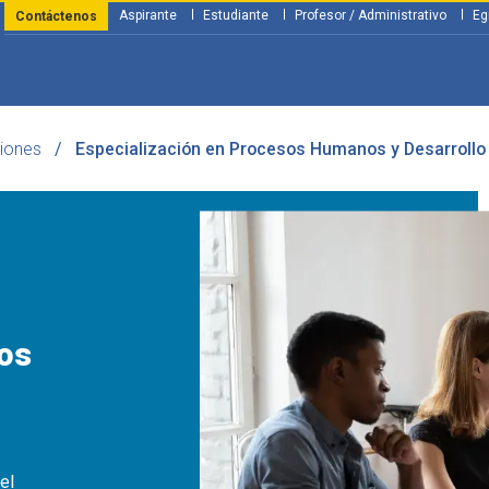
Aspirante
Estudiante
Profesor / Administrativo
Eg
Contáctenos
ciones
Especialización en Procesos Humanos y Desarrollo
y Financiación
Servicios
Investigación
Nosotros
Atenció
sos
 el