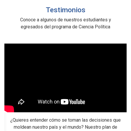
Testimonios
Conoce a algunos de nuestros estudiantes y
egresados del programa de Ciencia Política
¿Quieres entender cómo se toman las decisiones que
M
moldean nuestro país y el mundo? Nuestro plan de