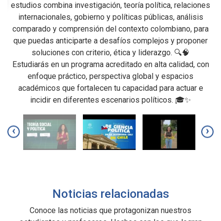
estudios combina investigación, teoría política, relaciones
internacionales, gobierno y políticas públicas, análisis
c
nte
comparado y comprensión del contexto colombiano, para
que puedas anticiparte a desafíos complejos y proponer
en
soluciones con criterio, ética y liderazgo. 🔍🧠
Estudiarás en un programa acreditado en alta calidad, con
enfoque práctico, perspectiva global y espacios
académicos que fortalecen tu capacidad para actuar e
incidir en diferentes escenarios políticos. 🎓✨
e
 y
,5
‹
›
 y
e
n
Noticias relacionadas
de
,
Conoce las noticias que protagonizan nuestros