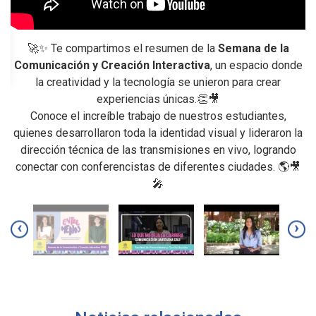
🚀✨ Te compartimos el resumen de la
Semana de la

Comunicación y Creación Interactiva
, un espacio donde
la creatividad y la tecnología se unieron para crear
p
experiencias únicas.👏🎥
on
Conoce el increíble trabajo de nuestros estudiantes,
i
quienes desarrollaron toda la identidad visual y lideraron la
es
dirección técnica de las transmisiones en vivo, logrando
ue
conectar con conferencistas de diferentes ciudades. 🌎🎥
🎤
e
un
‹
›
ue
ia
do