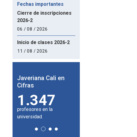
Fechas importantes
Cierre de inscripciones
2026-2
06 / 08 / 2026
Inicio de clases 2026-2
11 / 08 / 2026
Javeriana Cali en
Javeriana Cali en
Javeria
Cifras
cifras
cifras
1.347
51%
18
profesores en la
de los profesores de
universid
universidad.
planta tiene título de
el mundo.
doctor.