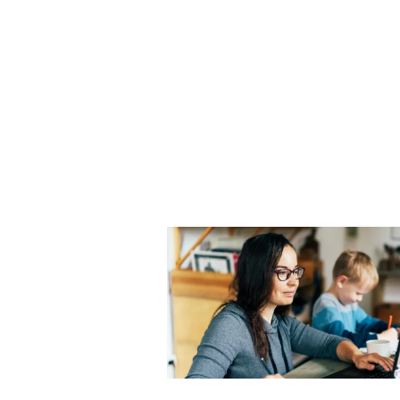
Javeriana Cal
cifras
51%
de los profesore
planta tiene títul
doctor.