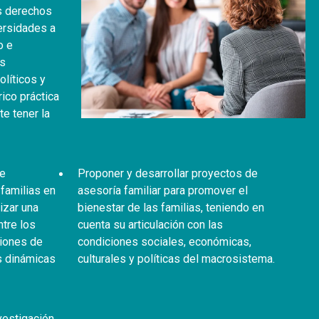
s derechos
ersidades a
o e
os
líticos y
rico práctica
e tener la
ue
Proponer y desarrollar proyectos de
familias en
asesoría familiar para promover el
izar una
bienestar de las familias, teniendo en
ntre los
cuenta su articulación con las
iones de
condiciones sociales, económicas,
as dinámicas
culturales y políticas del macrosistema.
vestigación