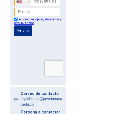
Correo de contacto
Ingrid.lopez@javerianaca
li.edu.co
Persona a contactar