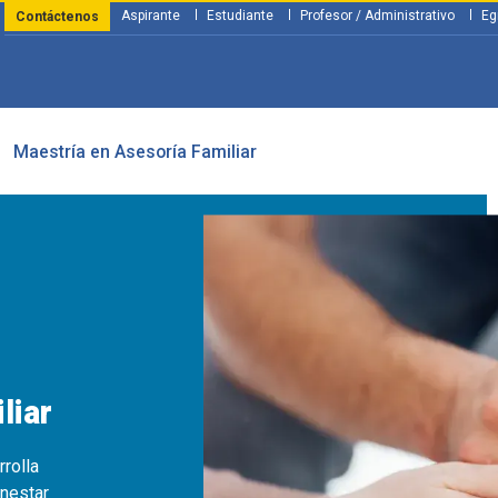
Aspirante
Estudiante
Profesor / Administrativo
Eg
Contáctenos
Maestría en Asesoría Familiar
y Financiación
Servicios
Investigación
Nosotros
Atenció
liar
rolla
nestar