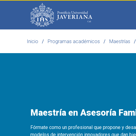
Saltar al contenido principal
Inicio
Programas académicos
Maestrías
Programas
Becas 
Maestría en Asesoría Fami
Fórmate como un profesional que propone y desar
modelos de intervención innovadores que dan bie