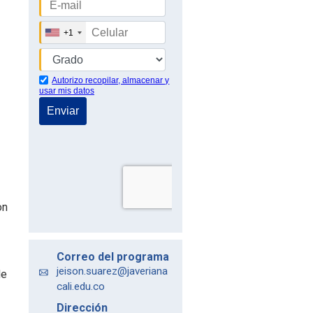
on
Correo del programa
jeison.suarez@javeriana
de
cali.edu.co
Dirección