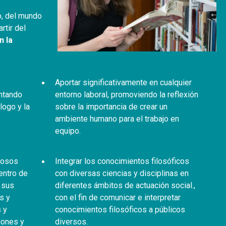
o, del mundo
rtir del
n la
Aportar significativamente en cualquier
ntando
entorno laboral, promoviendo la reflexión
logo y la
sobre la importancia de crear un
ambiente humano para el trabajo en
equipo.
erosos
Integrar los conocimientos filosóficos
entro de
con diversas ciencias y disciplinas en
 sus
diferentes ámbitos de actuación social.,
s y
con el fin de comunicar e interpretar
 y
conocimientos filosóficos a públicos
iones y
diversos.