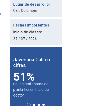
Lugar de desarrollo:
Cali, Colombia
e
Fechas importantes
Inicio de clases:
27 / 07 / 2026
eriana Cali en
Javeriana Cali en
Javeriana 
ras
cifras
cifras
51%
180
24,
los profesores de
universidades aliadas en
de campus por
ta tienen título de
el mundo.
or.