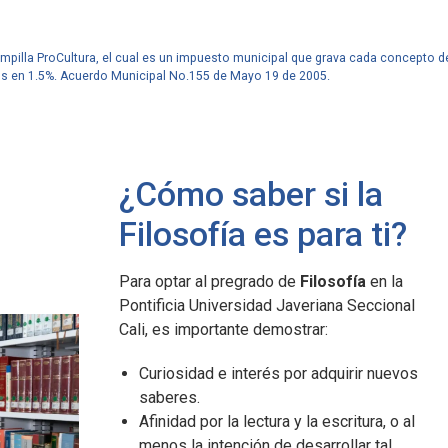
ampilla ProCultura, el cual es un impuesto municipal que grava cada concepto d
os en 1.5%. Acuerdo Municipal No.155 de Mayo 19 de 2005.
¿Cómo saber si la
Filosofía es para ti?
Javeriana Cali en
Javeriana Cali en
Jav
cifras
Cifras
cif
Para optar al pregrado de
Filosofía
en la
24,4 m2
1.347
Pontificia Universidad Javeriana Seccional
Cali, es importante demostrar:
de campus por estudiante.
profesores.
de 
Curiosidad e interés por adquirir nuevos
plan
saberes.
doct
Afinidad por la lectura y la escritura, o al
menos la intención de desarrollar tal