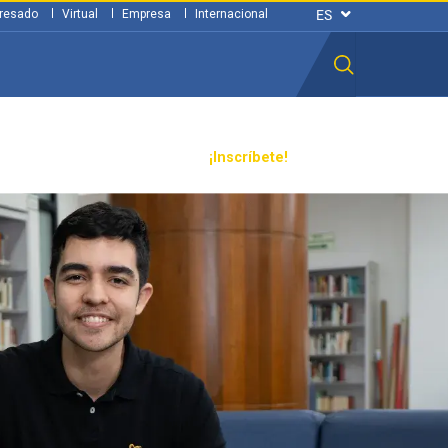
resado
Virtual
Empresa
Internacional
n ciudadana
Transparencia
¡Inscríbete!