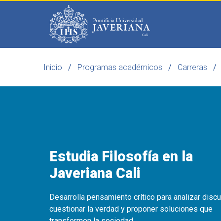
Saltar al contenido principal
Inicio
Programas académicos
Carreras
Programas
Becas 
Estudia Filosofía en la
Javeriana Cali
Desarrolla pensamiento crítico para analizar disc
cuestionar la verdad y proponer soluciones que
transformen la sociedad.