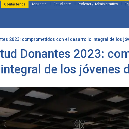
Aspirante
Estudiante
Profesor / Administrativo
Eg
Contáctenos
tes 2023: comprometidos con el desarrollo integral de los jóv
y Financiación
Servicios
Investigación
Nosotros
Atenció
itud Donantes 2023: co
integral de los jóvenes 