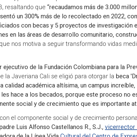
3, resaltando que
“recaudamos más de 3.000 millo
esentó un 300% más de lo recolectado en 2022, con
iciados con becas y 5 proyectos de investigación e
es en las áreas de desarrollo comunitario, constru
o que nos motiva a seguir transformando vidas med
r ejecutivo de la Fundación Colombiana para la Pr
 la Javeriana Cali se eligió para otorgar la
beca 'D
a calidad académica altísima, un campus increíble,
les hace a los becados, porque este proceso no 
nente social y de crecimiento que es importante a
con el componente social y de crecimiento personal
 padre Luis Alfonso Castellanos R., S.J.,
vicerrector
nadora de la Línea Vida
Cultural del Centro de Expre