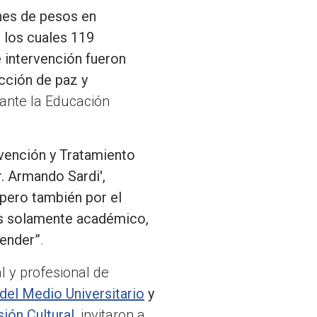
nes de pesos en
 los cuales 119
 intervención fueron
cción de paz y
iante la Educación
evención y Tratamiento
r. Armando Sardi',
 pero también por el
es solamente académico,
tender”
.
 y profesional de
 del Medio Universitario
y
sión Cultural
,
invitaron a