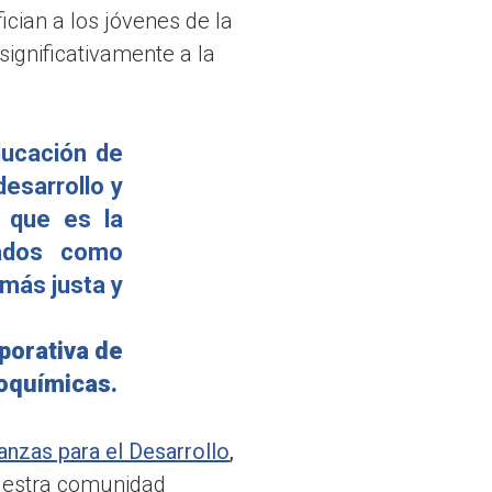
cian a los jóvenes de la
significativamente a la
ducación de
desarrollo y
s que es la
vados como
 más justa y
porativa de
oquímicas.
ianzas para el Desarrollo
,
uestra comunidad