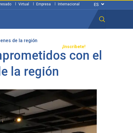
resado
Virtual
Empresa
Internacional
enes de la región
n ciudadana
Transparencia
¡Inscríbete!
mprometidos con el
de la región