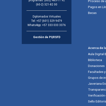
programas:
(602) 485-11 92
Proceso de 
(60-2) 321-82 00
Pagos en Lí
Becas
Diplomados Virtuales
Tel:
+57 (601) 329 9479
WhatsApp:
+57 333 033 3376
Gestión de PQRSFD
Acerca de l
Aula Digital
Biblioteca
Donaciones
Facultades 
Grupos de in
Javeriana Es
Transparenc
Verificación
Sello Editori