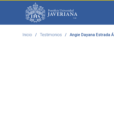
Saltar al contenido principal
Inicio
Testimonios
Angie Dayana Estrada Á
Programas
Becas 