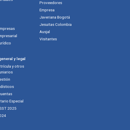
Proveedores
Empresa
Javeriana Bogotá
Jesuitas Colombia
empresas
Ausjal
mpresarial
Visitantes
urídico
eneral y legal
rícula y otros
niarios
estión
dísticos
cuentas
tario Especial
 SST 2025
024