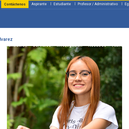
Aspirante
Estudiante
Profesor / Administrativo
Eg
Contáctenos
lvarez
y Financiación
Servicios
Investigación
Nosotros
Atenció