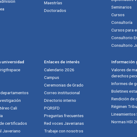
admisión
Maestrías
Seminarios
nea
Doctorados
Cursos
Consultoría
Cursos para 
Consultorio E
Consultorio J
a universidad
Enlaces de interés
Información g
 Brigthspace
Calendario 2026
Valores de mat
derechos pecu
Campus
Informes de g
Ceremonias de Grado
Boletines esta
y departamentos
Correo institucional
Rendición de 
vestigación
Directorio interno
Régimen Tribu
téreo Cali
PQRSFD
Lineamientos
ia
Preguntas frecuentes
Normas HSI 2
 de certificados
Red voces Javerianas
al Javeriano
Trabaje con nosotros