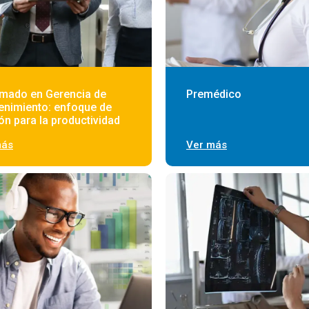
omado en Gerencia de
Premédico
enimiento: enfoque de
ón para la productividad
más
Ver más