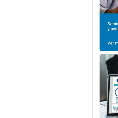
Semin
y av
Ver 