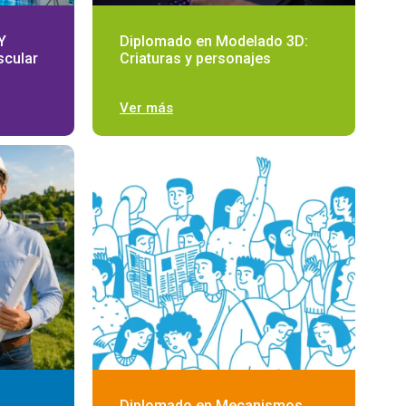
Y
Diplomado en Modelado 3D:
scular
Criaturas y personajes
Ver más
Diplomado en Mecanismos