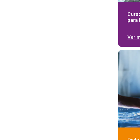
Curs
para 
Ver 
Dipl