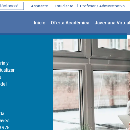
táctanos!
Aspirante
Estudiante
Profesor / Administrativo
Inicio
Oferta Académica
Javeriana Virtua
ría y
tualizar
e
 del
ada
ravés
0.978