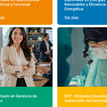
ctural y funcional
Renovables y Eficiencia
Energética
más
Ver más
omado en Gerencia de
DPP: Ortopedia Oncológ
as
Salvamento de Extremi