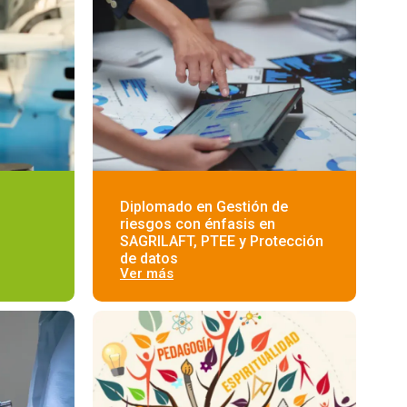
Diplomado en Gestión de
riesgos con énfasis en
SAGRILAFT, PTEE y Protección
de datos
Ver más