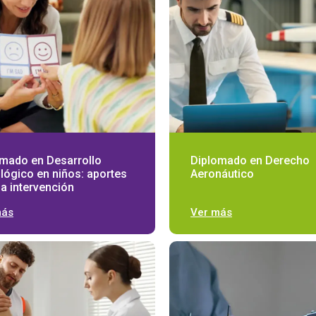
mado en Desarrollo
Diplomado en Derecho
lógico en niños: aportes
Aeronáutico
la intervención
más
Ver más