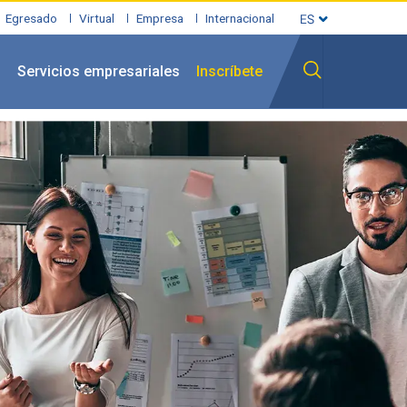
Egresado
Virtual
Empresa
Internacional
l
Servicios empresariales
Inscríbete