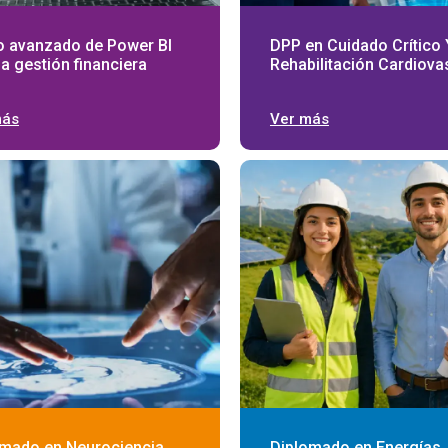
o avanzado de Power BI
DPP en Cuidado Crítico 
la gestión financiera
Rehabilitación Cardiova
más
Ver más
omado en Neurociencia
Diplomado en Energías