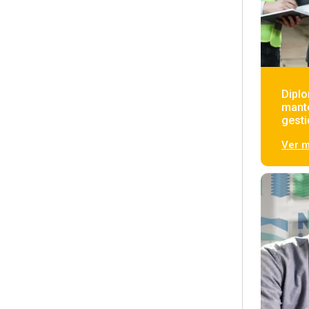
Dipl
mant
gesti
Ver 