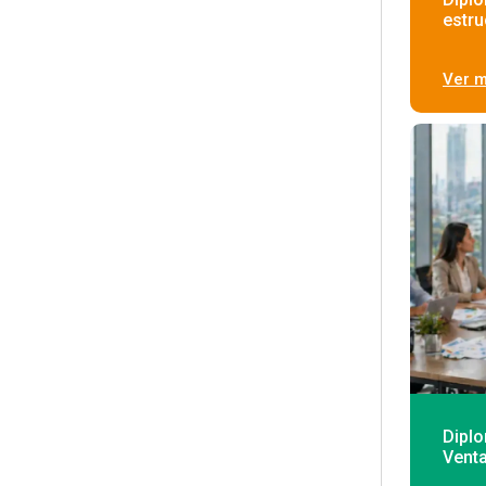
estru
Ver 
Dipl
Vent