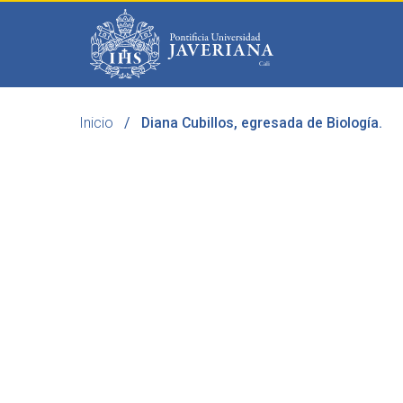
Saltar al contenido principal
Inicio
Diana Cubillos, egresada de Biología.
Programas
Becas 