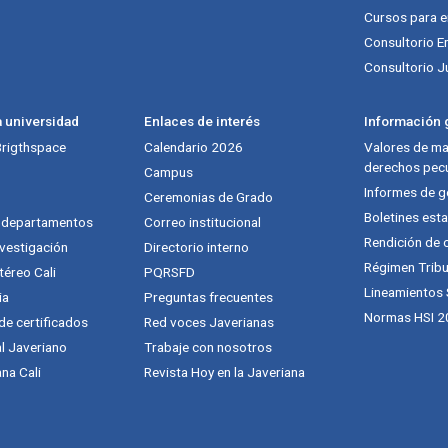
Cursos para 
Consultorio E
Consultorio J
a universidad
Enlaces de interés
Información g
 Brigthspace
Calendario 2026
Valores de mat
derechos pecu
Campus
Informes de g
Ceremonias de Grado
Boletines esta
y departamentos
Correo institucional
Rendición de 
vestigación
Directorio interno
Régimen Tribu
téreo Cali
PQRSFD
Lineamientos
ia
Preguntas frecuentes
Normas HSI 2
 de certificados
Red voces Javerianas
al Javeriano
Trabaje con nosotros
na Cali
Revista Hoy en la Javeriana