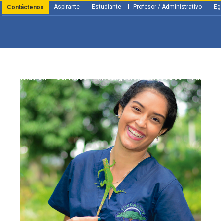
Aspirante
Estudiante
Profesor / Administrativo
Eg
Contáctenos
y Financiación
Servicios
Investigación
Nosotros
Atenció