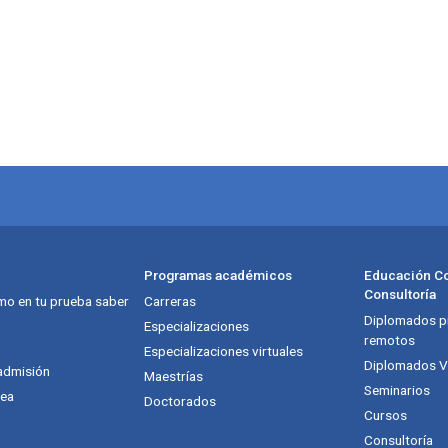
Programas académicos
Educación Co
Consultoría
mo en tu prueba saber
Carreras
Diplomados pr
Especializaciones
remotos
Especializaciones virtuales
Diplomados Vi
admisión
Maestrías
Seminarios
nea
Doctorados
Cursos
Consultoría