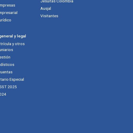
Jesuitas Colombia
empresas
Ausjal
mpresarial
Visitantes
urídico
eneral y legal
rícula y otros
niarios
estión
dísticos
cuentas
tario Especial
 SST 2025
024