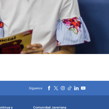
Síguenos
ntinua y
Comunidad Javeriana