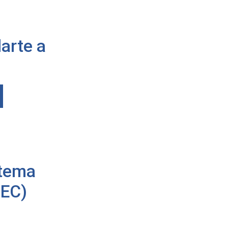
arte a
stema
BEC)