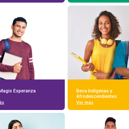
Magis Esperanza
Beca Indígenas y
Afrodescendientes
ás
Ver más