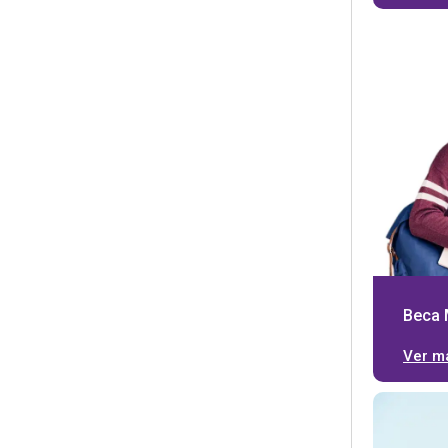
Beca 
Ver m