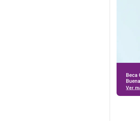
Beca 
Buena
Ver m