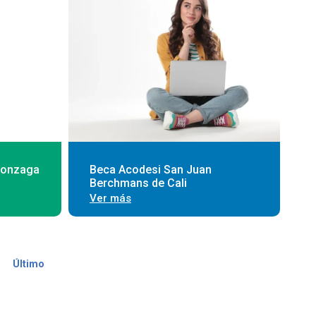
Gonzaga
Beca Acodesi San Juan
Berchmans de Cali
Ver más
 página
Última página
e
Último