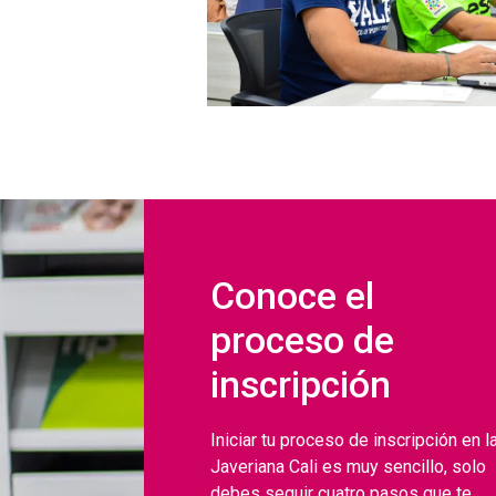
Conoce el
proceso de
inscripción
Iniciar tu proceso de inscripción en l
Javeriana Cali es muy sencillo, solo
debes seguir cuatro pasos que te