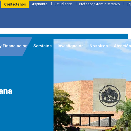
Aspirante
Estudiante
Profesor / Administrativo
Eg
Contáctenos
y Financiación
Servicios
Investigación
Nosotros
Atenció
ana