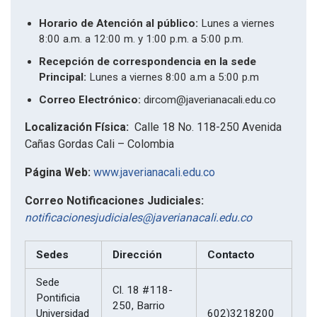
Horario de Atención al público:
Lunes a viernes
8:00 a.m. a 12:00 m. y 1:00 p.m. a 5:00 p.m.
Recepción de correspondencia en la sede
Principal:
Lunes a viernes 8:00 a.m a 5:00 p.m
Correo Electrónico:
dircom@javerianacali.edu.co
Localización Física:
Calle 18 No. 118-250 Avenida
Cañas Gordas Cali – Colombia
Página Web:
www.javerianacali.edu.co
Correo Notificaciones Judiciales:
notificacionesjudiciales@javerianacali.edu.co
Sedes
Dirección
Contacto
Sede
Cl. 18 #118-
Pontificia
250, Barrio
Universidad
602)3218200