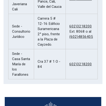
Pance, Cali,
Javeriana
Valle del Cauca
Cali
Carrera 5 #
12-16 Edificio
Sede -
602)3218200
Suramericana
Consultorio
Ext. 8068 o al
2° piso, frente
Jurídico
(602)4856405
a la Plaza de
Cayzedo.
Sede -
Casa Santa
Cra 37 # 1 O -
María de
602)3218200
84
los
Farallones