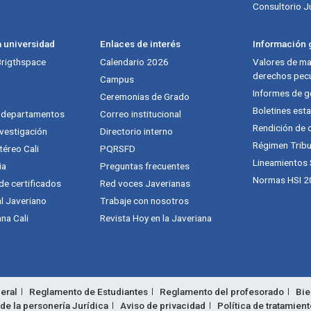
Consultorio J
a universidad
Enlaces de interés
Información g
 Brigthspace
Calendario 2026
Valores de mat
derechos pecu
Campus
Informes de g
Ceremonias de Grado
Boletines esta
y departamentos
Correo institucional
Rendición de 
vestigación
Directorio interno
Régimen Tribu
téreo Cali
PQRSFD
Lineamientos
ia
Preguntas frecuentes
Normas HSI 2
 de certificados
Red voces Javerianas
al Javeriano
Trabaje con nosotros
na Cali
Revista Hoy en la Javeriana
eral
Reglamento de Estudiantes
Reglamento del profesorado
Bie
de la personería Jurídica
Aviso de privacidad
Política de tratamien