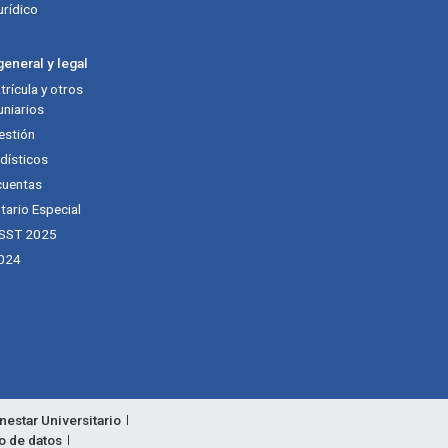
urídico
eneral y legal
rícula y otros
niarios
estión
dísticos
cuentas
tario Especial
 SST 2025
024
nestar Universitario
to de datos