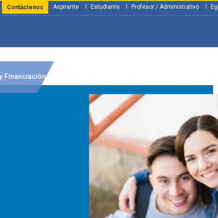
Aspirante
Estudiante
Profesor / Administrativo
Eg
Contáctenos
y Financiación
Servicios
Investigación
Nosotros
Atenció