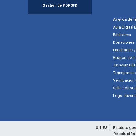
Gestión de PQRSFD
Acerca de l
Aula Digital
Biblioteca
Donaciones
Facultades 
Grupos de in
Javeriana Es
Transparenc
Verificación
Sello Editori
Logo Javeria
SNIES
Estatuto gen
Resolución 