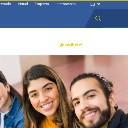
resado
Virtual
Empresa
Internacional
n ciudadana
Transparencia
¡Inscríbete!