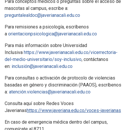
Para conceptos médicos o preguntas sobre el acceso de
mascotas al campus, escribe a:
preguntalealdoc@javerianacali.edu.co
Para remisiones a psicología, escríbenos
a
orientacionpsicologica@javerianacali.edu.co
Para más información sobre Universidad
Inclusiva
https://www.javerianacali.edu.co/vicerrectoria-
del-medio-universitario/soy-inclusivo
, contáctanos
en:
inclusión@javerianacali.edu.co
Para consultas o activación de protocolo de violencias
basadas en género y discriminación (PAAOS), escríbenos
a:
atención.violencias@javerianacali.edu.co
Consulta aquí sobre Redes Voces
Javerianas
https://www.javeriana.edu.co/voces-javerianas
En caso de emergencia médica dentro del campus,
comunícate al 8711