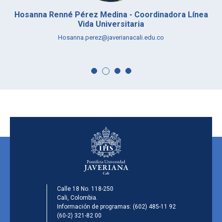
Hosanna Renné Pérez Medina - Coordinadora Línea
Vida Universitaria
Hosanna.perez@javerianacali.edu.co
Calle 18 No. 118-250
Cali, Colombia.
Información de programas:
(602) 485-11 92
(60-2) 321-82 00