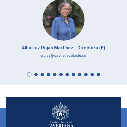
Ayleen Mariara Lasprilla - Secretaria Centro Pastoral
ayleen.lasprilla@javerianacali.edu.co