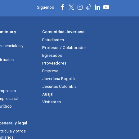
Síguenos
ntinua y
Comunidad Javeriana
Estudiantes
esenciales y
Profesor / Colaborador
Egresados
rtuales
Proveedores
Empresa
Javeriana Bogotá
Jesuitas Colombia
empresas
Ausjal
mpresarial
Visitantes
urídico
eneral y legal
rícula y otros
niarios