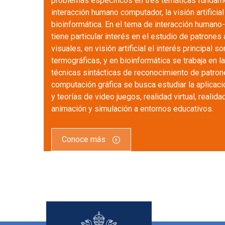
problemas específicos en tres temáticas fundame
interacción humano computador, la visión artificial 
bioinformática. En el tema de interacción human
tiene particular interés en el estudio de patrones 
visuales, en visión artificial el interés principal 
termográficas, y en bioinformática se trabaja en l
técnicas sintácticas de reconocimiento de patron
computación gráfica se busca estudiar la aplicac
y teorías de video juegos, realidad virtual, realid
animación y simulación a entornos educativos.
Conoce más