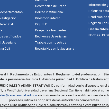
Informes de g
Ceremonias de Grado
Boletines esta
y departamentos
Correo institucional
Rendición de 
vestigación
Directorio interno
Régimen Tribu
téreo Cali
PQRSFD
Lineamientos
ia
Preguntas frecuentes
Normas HSI 2
 de certificados
Red voces Javerianas
al Javeriano
Trabaje con nosotros
na Cali
Revista Hoy en la Javeriana
eral
Reglamento de Estudiantes
Reglamento del profesorado
Bie
de la personería Jurídica
Aviso de privacidad
Política de tratamien
JUDICIALES Y ADMINISTRATIVAS
: De conformidad con lo dispuesto en el a
 la Pontificia Universidad Javeriana Seccional Cali tiene habilitado el corr
iales@javerianacali.edu.co
exclusivamente para recibir notificaciones de act
procesos judiciales por parte de las autoridades competentes.
ajena a una notificación judicial o administrativa enviada a este buzón no p