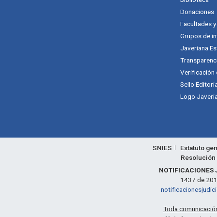
Donaciones
Facultades 
Grupos de in
Javeriana Es
Transparenc
Verificación
Sello Editori
Logo Javeria
SNIES
Estatuto gen
Resolución 
NOTIFICACIONES 
1437 de 2011,
notificacionesjudic
Toda comunicación 