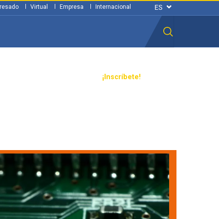
resado
Virtual
Empresa
Internacional
n ciudadana
Transparencia
¡Inscríbete!