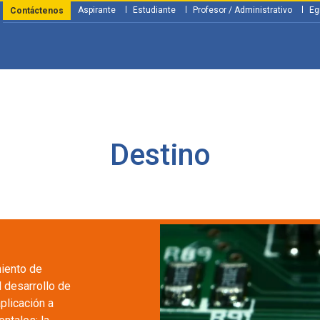
Aspirante
Estudiante
Profesor / Administrativo
Eg
Contáctenos
y Financiación
Servicios
Investigación
Nosotros
Atenció
Destino
miento de
l desarrollo de
plicación a