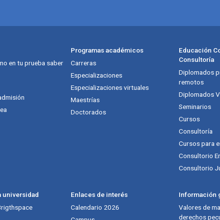
Programas académicos
Educación Co
Consultoría
mo en tu prueba saber
Carreras
Diplomados pr
Especializaciones
remotos
Especializaciones virtuales
Diplomados Vi
admisión
Maestrías
Seminarios
nea
Doctorados
Cursos
Consultoría
Cursos para 
Consultorio E
Consultorio J
a universidad
Enlaces de interés
Información g
 Brigthspace
Calendario 2026
Valores de mat
derechos pecu
Campus