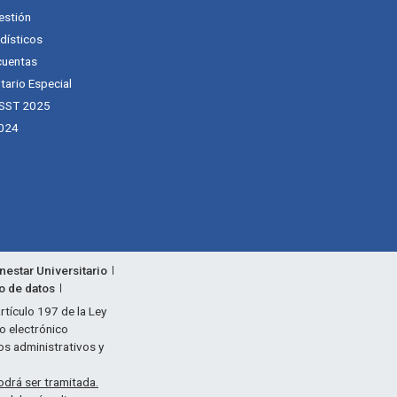
estión
dísticos
cuentas
tario Especial
 SST 2025
024
nestar Universitario
to de datos
rtículo 197 de la Ley
eo electrónico
os administrativos y
odrá ser tramitada.