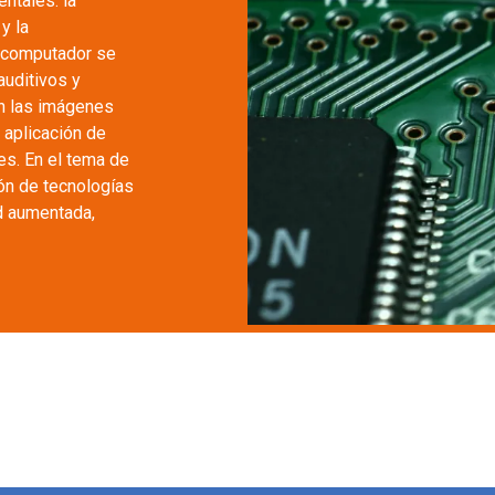
ntales: la
y la
o-computador se
auditivos y
son las imágenes
a aplicación de
es. En el tema de
ión de tecnologías
ad aumentada,