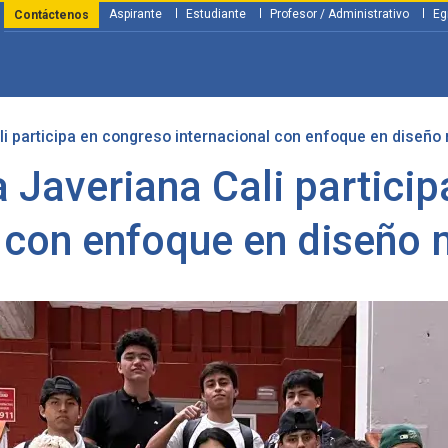
Aspirante
Estudiante
Profesor / Administrativo
Eg
Contáctenos
li participa en congreso internacional con enfoque en diseño 
y Financiación
Servicios
Investigación
Nosotros
Atenció
a Javeriana Cali partici
 con enfoque en diseño 