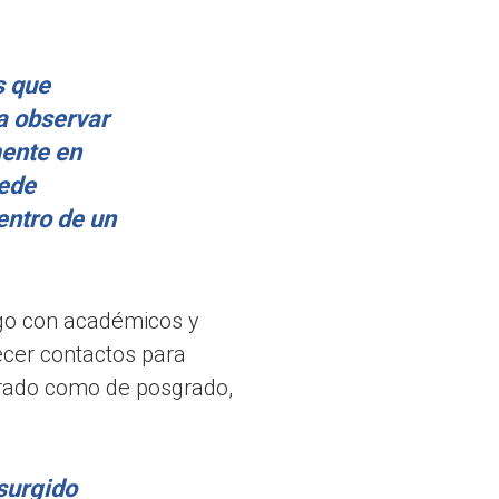
s que
a observar
mente en
uede
entro de un
logo con académicos y
ecer contactos para
grado como de posgrado,
surgido