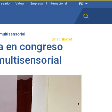
resado
Virtual
Empresa
Internacional
multisensorial
n ciudadana
Transparencia
¡Inscríbete!
pa en congreso
multisensorial