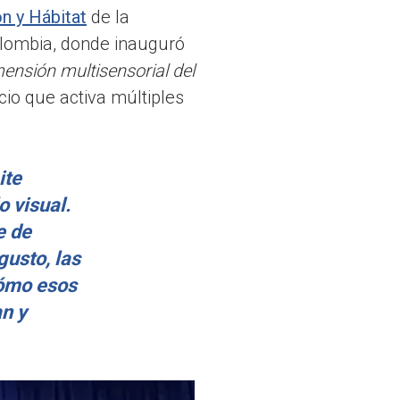
n y Hábitat
de la
olombia, donde inauguró
mensión multisensorial del
cio que activa múltiples
ite
o visual.
e de
gusto, las
cómo esos
an y