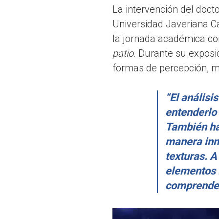
La intervención del doct
Universidad Javeriana Ca
la jornada académica con
patio
. Durante su exposi
formas de percepción, má
“El análisi
entenderlo 
También ha
manera inme
texturas. A
elementos i
comprenden