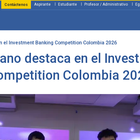
Aspirante
Estudiante
Profesor / Administrativo
Eg
Contáctenos
n el Investment Banking Competition Colombia 2026
y Financiación
Servicios
Investigación
Nosotros
Atenció
iano destaca en el Inve
ompetition Colombia 20