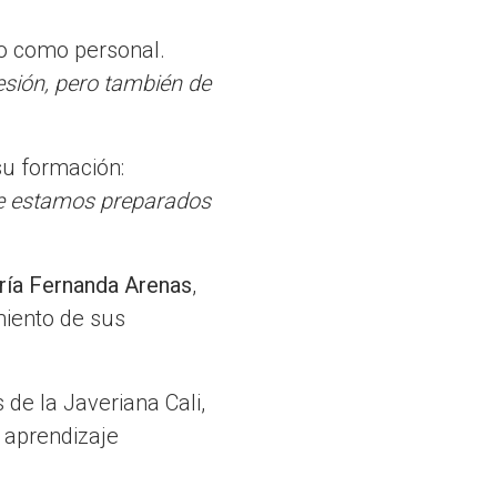
co como personal.
esión, pero también de
su formación:
que estamos preparados
ía Fernanda Arenas
,
imiento de sus
 de la Javeriana Cali,
 aprendizaje