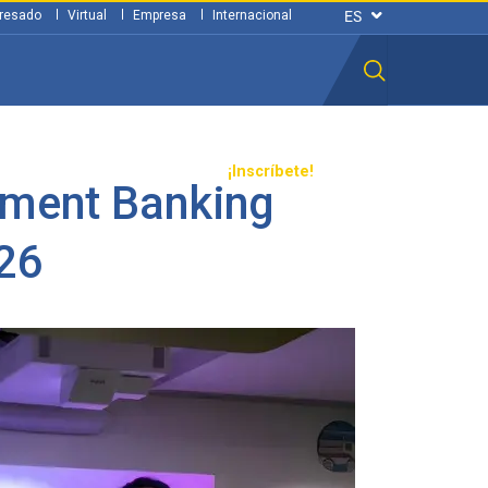
resado
Virtual
Empresa
Internacional
n ciudadana
Transparencia
¡Inscríbete!
stment Banking
26