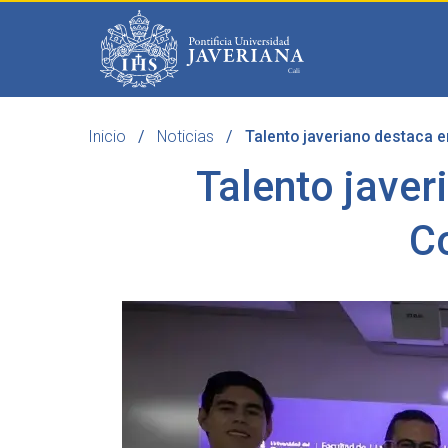
Saltar al contenido principal
Inicio
Noticias
Talento javeriano destaca e
Programas
Becas 
Talento javer
C