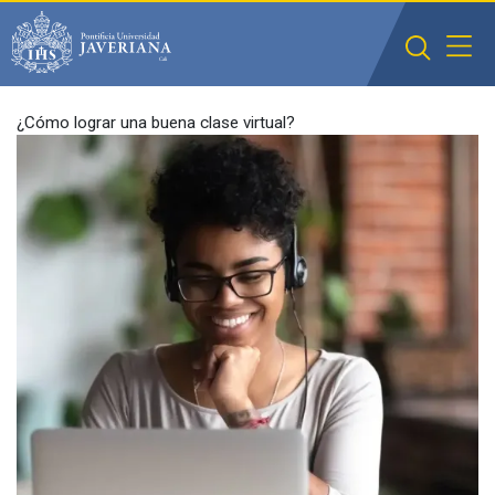
Saltar al contenido principal
¿Cómo lograr una buena clase virtual?