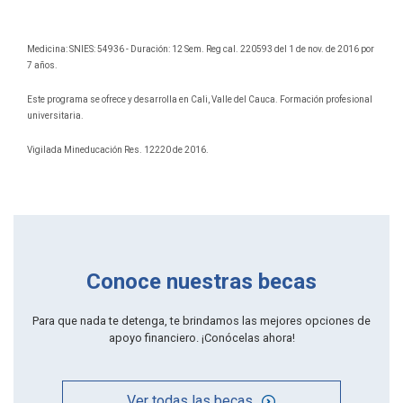
Medicina: SNIES: 54936 - Duración: 12 Sem. Reg cal. 220593 del 1 de nov. de 2016 por
7 años.
Este programa se ofrece y desarrolla en Cali, Valle del Cauca. Formación profesional
universitaria.
Vigilada Mineducación Res. 12220 de 2016.
Conoce nuestras becas
Para que nada te detenga, te brindamos las mejores opciones de
apoyo financiero. ¡Conócelas ahora!
Ver todas las becas