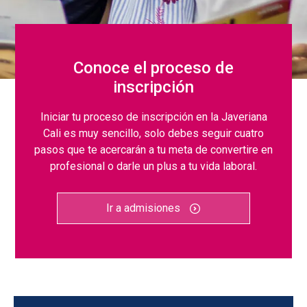
Conoce el proceso de
inscripción
Iniciar tu proceso de inscripción en la Javeriana
Cali es muy sencillo, solo debes seguir cuatro
pasos que te acercarán a tu meta de convertire en
profesional o darle un plus a tu vida laboral.
Ir a admisiones