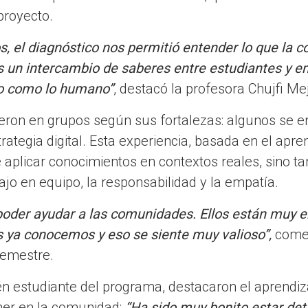
 proyecto.
s, el diagnóstico nos permitió entender lo que la 
s un intercambio de saberes entre estudiantes y 
ico como lo humano”
, destacó la profesora Chujfi Me
ieron en grupos según sus fortalezas: algunos se e
trategia digital. Esta experiencia, basada en el apre
e aplicar conocimientos en contextos reales, sino t
ajo en equipo, la responsabilidad y la empatía.
oder ayudar a las comunidades. Ellos están muy 
s ya conocemos y eso se siente muy valioso”,
comen
semestre.
 estudiante del programa, destacaron el aprendiza
ner en la comunidad:
“Ha sido muy bonito estar detr