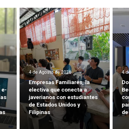
4 de Agosto de 2026
4 d
Empresas Familiares, la
Do
 e-
electiva que conecta a
Be
ías
javerianos con estudiantes
co
de Estados Unidos y
pa
as
Filipinas
de