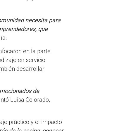
comunidad necesita para
emprendedores, que
jía.
nfocaron en la parte
ndizaje en servicio
ambién desarrollar
emocionados de
tó Luisa Colorado,
je práctico y el impacto
ás de la cocina, conocer