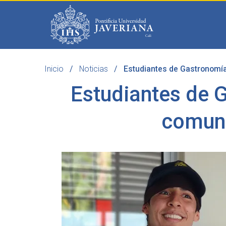
Saltar al contenido principal
Inicio
Noticias
Estudiantes de Gastronomía
Programas
Becas 
Estudiantes de 
comuni