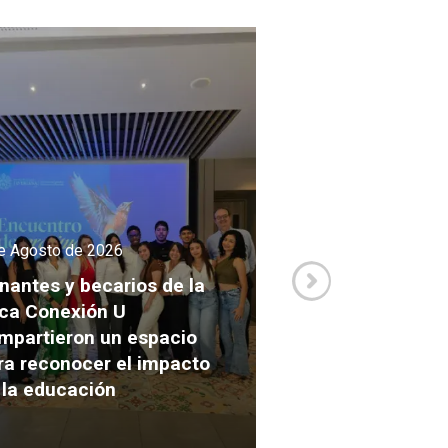
e Agosto de 2026
3 de Agosto de 2026
nantes y becarios de la
ca Conexión U
Así se vivió la Mi
mpartieron un espacio
Académica Inter
ra reconocer el impacto
2026 de la carre
 la educación
Comunicación e