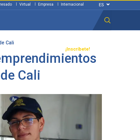
resado
Virtual
Empresa
Internacional
e Cali
n ciudadana
Transparencia
¡Inscríbete!
 emprendimientos
de Cali