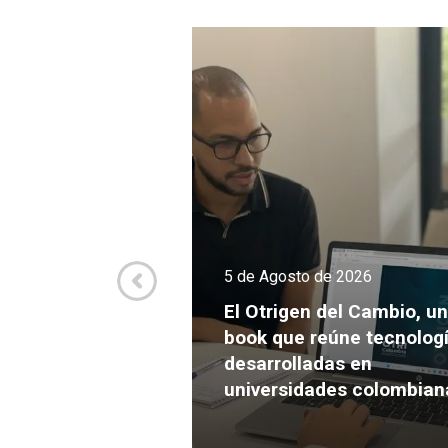
de 2026
5 de Agosto de 2026
va culmina el
Expansión con
El Otrigen del Cambio, un
endimientos
book que reúne tecnolog
s para crecer y
desarrolladas en
ersión
universidades colombian